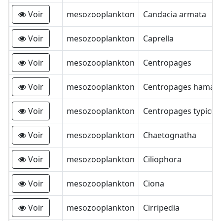
Voir
mesozooplankton
Candacia armata
Voir
mesozooplankton
Caprella
Voir
mesozooplankton
Centropages
Voir
mesozooplankton
Centropages hamat
Voir
mesozooplankton
Centropages typicus
Voir
mesozooplankton
Chaetognatha
Voir
mesozooplankton
Ciliophora
Voir
mesozooplankton
Ciona
Voir
mesozooplankton
Cirripedia