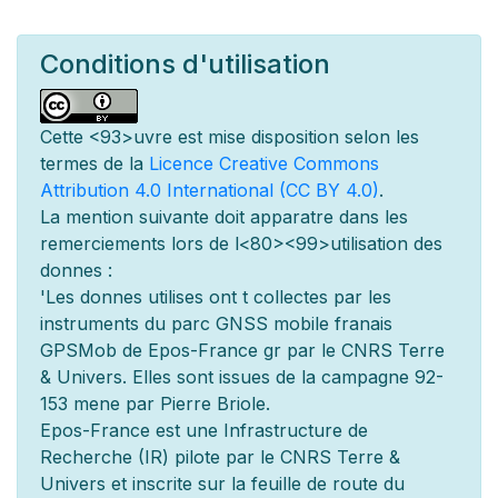
Conditions d'utilisation
Cette
<93>uvre est mise
disposition selon les
termes de la
Licence Creative Commons
Attribution 4.0 International (CC BY 4.0)
.
La mention suivante doit appara
tre dans les
remerciements lors de l
<80><99>utilisation des
donn
es :
'Les donn
es utilis
es ont
t
collect
es par les
instruments du parc GNSS mobile fran
ais
GPSMob de Epos-France g
r
par le CNRS Terre
& Univers. Elles sont issues de la campagne 92-
153 men
e par Pierre Briole.
Epos-France est une Infrastructure de
Recherche (IR) pilot
e par le CNRS Terre &
Univers et inscrite sur la feuille de route du