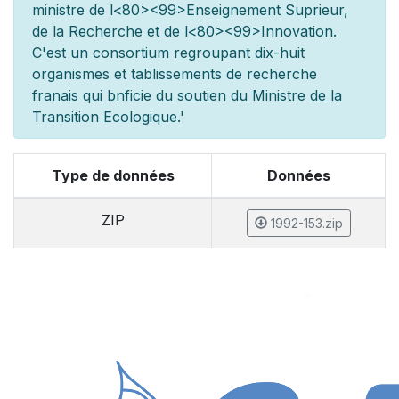
minist
re de l
<80><99>Enseignement Sup
rieur,
de la Recherche et de l
<80><99>Innovation.
C'est un consortium regroupant dix-huit
organismes et
tablissements de recherche
fran
ais qui b
n
ficie du soutien du Minist
re de la
Transition Ecologique.'
Type de données
Données
ZIP
1992-153.zip