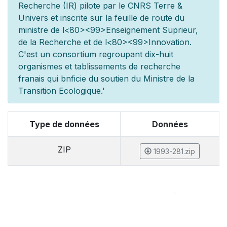
Recherche (IR) pilot
e par le CNRS Terre &
Univers et inscrite sur la feuille de route du
minist
re de l
<80><99>Enseignement Sup
rieur,
de la Recherche et de l
<80><99>Innovation.
C'est un consortium regroupant dix-huit
organismes et
tablissements de recherche
fran
ais qui b
n
ficie du soutien du Minist
re de la
Transition Ecologique.'
Type de données
Données
ZIP
1993-281.zip