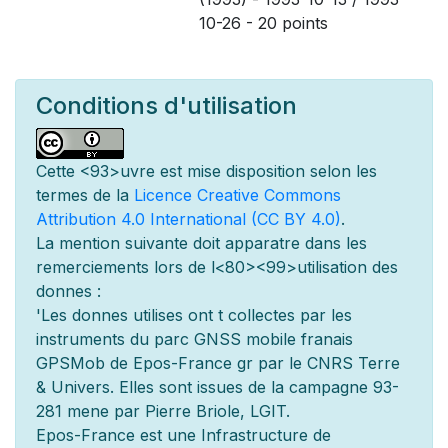
10-26 - 20 points
Conditions d'utilisation
Cette
<93>uvre est mise
disposition selon les
termes de la
Licence Creative Commons
Attribution 4.0 International (CC BY 4.0)
.
La mention suivante doit appara
tre dans les
remerciements lors de l
<80><99>utilisation des
donn
es :
'Les donn
es utilis
es ont
t
collect
es par les
instruments du parc GNSS mobile fran
ais
GPSMob de Epos-France g
r
par le CNRS Terre
& Univers. Elles sont issues de la campagne 93-
281 men
e par Pierre Briole, LGIT.
Epos-France est une Infrastructure de