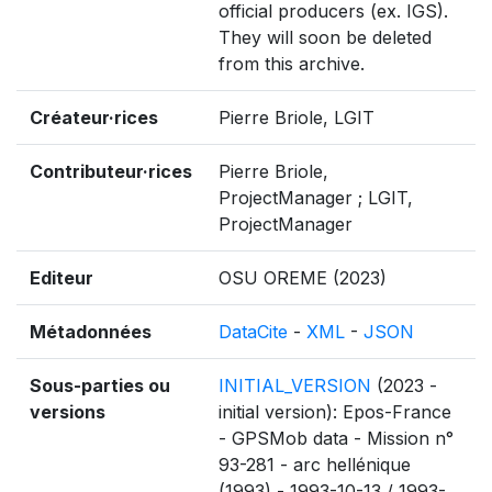
official producers (ex. IGS).
They will soon be deleted
from this archive.
Créateur·rices
Pierre Briole, LGIT
Contributeur·rices
Pierre Briole,
ProjectManager ; LGIT,
ProjectManager
Editeur
OSU OREME (2023)
Métadonnées
DataCite
-
XML
-
JSON
Sous-parties ou
INITIAL_VERSION
(2023 -
versions
initial version): Epos-France
- GPSMob data - Mission n°
93-281 - arc hellénique
(1993) - 1993-10-13 / 1993-