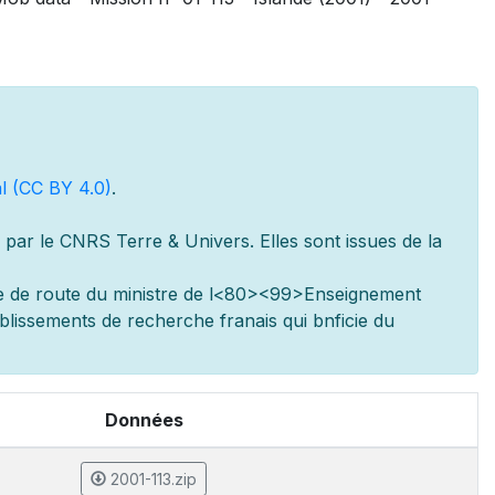
l (CC BY 4.0)
.
par le CNRS Terre & Univers. Elles sont issues de la
e de route du minist
re de l
<80><99>Enseignement
ablissements de recherche fran
ais qui b
n
ficie du
Données
2001-113.zip