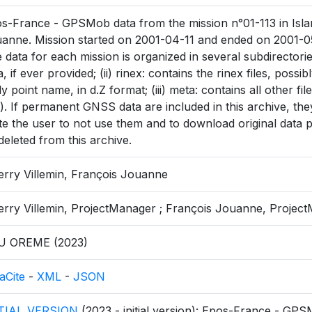
s-France - GPSMob data from the mission n°01-113 in Islan
anne. Mission started on 2001-04-11 and ended on 2001-0
 data for each mission is organized in several subdirectorie
a, if ever provided; (ii) rinex: contains the rinex files, pos
ely point name, in d.Z format; (iii) meta: contains all other fil
.). If permanent GNSS data are included in this archive, the
ite the user to not use them and to download original data p
deleted from this archive.
erry Villemin, François Jouanne
erry Villemin, ProjectManager ; François Jouanne, Projec
U OREME (2023)
aCite
-
XML
-
JSON
ITIAL_VERSION
(2023 - initial version): Epos-France - GPSM