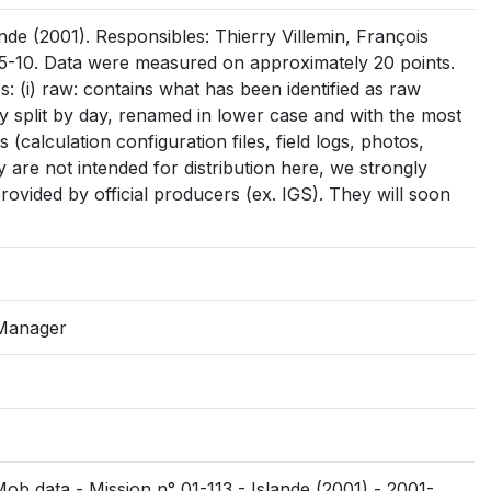
de (2001). Responsibles: Thierry Villemin, François
5-10. Data were measured on approximately 20 points.
s: (i) raw: contains what has been identified as raw
sibly split by day, renamed in lower case and with the most
es (calculation configuration files, field logs, photos,
y are not intended for distribution here, we strongly
rovided by official producers (ex. IGS). They will soon
tManager
ob data - Mission n° 01-113 - Islande (2001) - 2001-