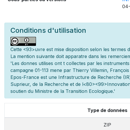
04-
Conditions d'utilisation
Cette
<93>uvre est mise
disposition selon les termes 
La mention suivante doit appara
tre dans les remerciem
'Les donn
es utilis
es ont
t
collect
es par les instrument
campagne 01-113 men
e par Thierry Villemin, Françoi
Epos-France est une Infrastructure de Recherche (IR)
Sup
rieur, de la Recherche et de l
<80><99>Innovation.
soutien du Minist
re de la Transition Ecologique.'
Type de données
ZIP