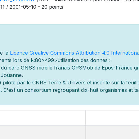
11 / 2001-05-10 - 20 points
de la
Licence Creative Commons Attribution 4.0 Internationa
ents lors de l
<80><99>utilisation des donn
es :
s du parc GNSS mobile fran
ais GPSMob de Epos-France g
r
s Jouanne.
 pilot
e par le CNRS Terre & Univers et inscrite sur la feuill
 C'est un consortium regroupant dix-huit organismes et
t