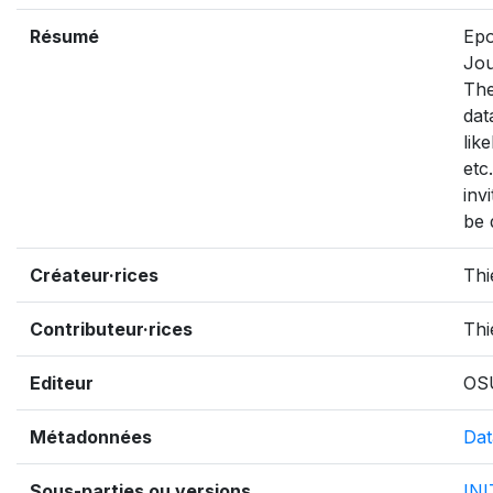
Résumé
Epo
Jou
The
dat
lik
etc
inv
be 
Créateur·rices
Thi
Contributeur·rices
Thi
Editeur
OS
Métadonnées
Dat
Sous-parties ou versions
IN