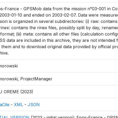
s-France - GPSMob data from the mission n°03-001 in Con
2003-01-10 and ended on 2003-02-07. Data were measured 
sion is organized in several subdirectories: (i) raw: contain
) rinex: contains the rinex files, possibly split by day, rena
 format; (iii) meta: contains all other files (calculation config
S data are included in this archive, they are not intended fo
 them and to download original data provided by official pr
hive.
morowski
orowski, ProjectManager
U OREME (2023)
aCite
-
XML
-
JSON
ITIAL_VERSION
(2023 - initial version): Epos-France - GP