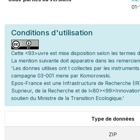
01-
Conditions d'utilisation
Cette
<93>uvre est mise
disposition selon les termes 
La mention suivante doit appara
tre dans les remerciem
'Les donn
es utilis
es ont
t
collect
es par les instrument
campagne 03-001 men
e par Komorowski.
Epos-France est une Infrastructure de Recherche (IR)
Sup
rieur, de la Recherche et de l
<80><99>Innovation.
soutien du Minist
re de la Transition Ecologique.'
Type de données
ZIP