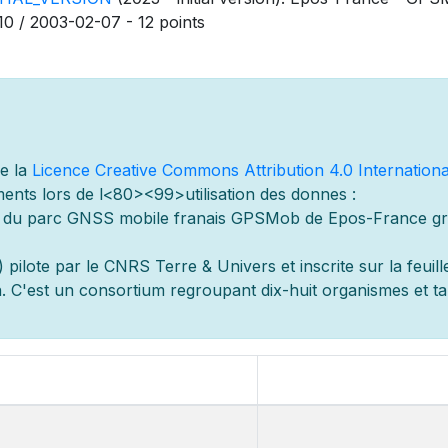
10 / 2003-02-07 - 12 points
de la
Licence Creative Commons Attribution 4.0 Internationa
ents lors de l
<80><99>utilisation des donn
es :
s du parc GNSS mobile fran
ais GPSMob de Epos-France g
r
 pilot
e par le CNRS Terre & Univers et inscrite sur la feuill
 C'est un consortium regroupant dix-huit organismes et
t