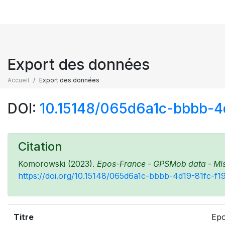
Export des données
Accueil
Export des données
DOI:
10.15148/065d6a1c-bbbb-4
Citation
Komorowski (2023).
Epos-France - GPSMob data - Miss
https://doi.org/10.15148/065d6a1c-bbbb-4d19-81fc-f
Titre
Epo