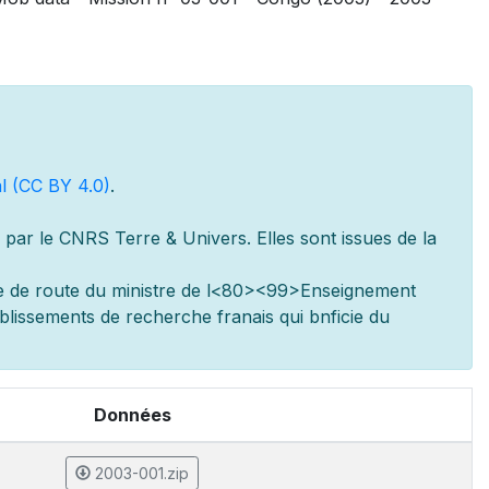
l (CC BY 4.0)
.
par le CNRS Terre & Univers. Elles sont issues de la
e de route du minist
re de l
<80><99>Enseignement
ablissements de recherche fran
ais qui b
n
ficie du
Données
2003-001.zip