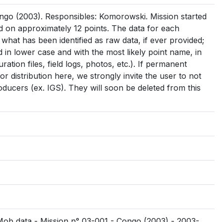
go (2003). Responsibles: Komorowski. Mission started
on approximately 12 points. The data for each
s what has been identified as raw data, if ever provided;
med in lower case and with the most likely point name, in
uration files, field logs, photos, etc.). If permanent
r distribution here, we strongly invite the user to not
oducers (ex. IGS). They will soon be deleted from this
SMob data - Mission n° 03-001 - Congo (2003) - 2003-