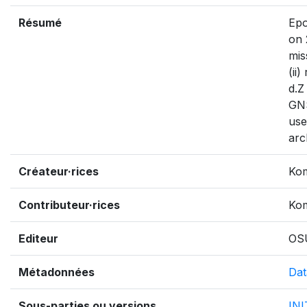
Résumé
Epo
on 
mis
(ii
d.Z
GNS
use
arc
Créateur·rices
Ko
Contributeur·rices
Kom
Editeur
OS
Métadonnées
Dat
Sous-parties ou versions
IN