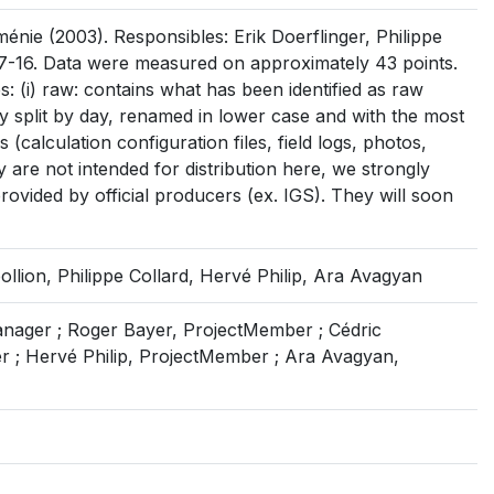
ie (2003). Responsibles: Erik Doerflinger, Philippe
7-16. Data were measured on approximately 43 points.
s: (i) raw: contains what has been identified as raw
sibly split by day, renamed in lower case and with the most
es (calculation configuration files, field logs, photos,
y are not intended for distribution here, we strongly
rovided by official producers (ex. IGS). They will soon
llion, Philippe Collard, Hervé Philip, Ara Avagyan
Manager ; Roger Bayer, ProjectMember ; Cédric
r ; Hervé Philip, ProjectMember ; Ara Avagyan,