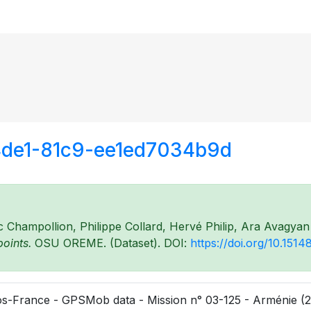
4de1-81c9-ee1ed7034b9d
ic Champollion, Philippe Collard, Hervé Philip, Ara Avagyan
oints.
OSU OREME. (Dataset). DOI:
https://doi.org/10.15
s-France - GPSMob data - Mission n° 03-125 - Arménie (2