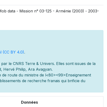
Mob data - Mission n° 03-125 - Arménie (2003) - 2003-
l (CC BY 4.0)
.
par le CNRS Terre & Univers. Elles sont issues de la
d, Hervé Philip, Ara Avagyan.
e de route du minist
re de l
<80><99>Enseignement
ablissements de recherche fran
ais qui b
n
ficie du
Données