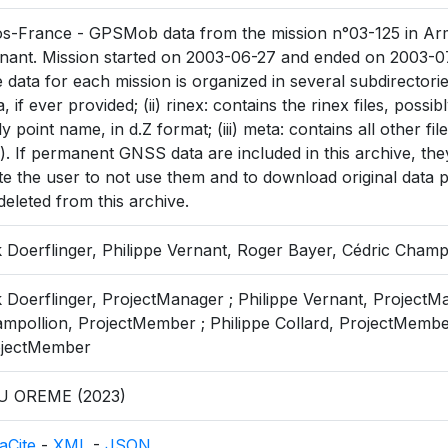
s-France - GPSMob data from the mission n°03-125 in Armén
nant. Mission started on 2003-06-27 and ended on 2003-0
 data for each mission is organized in several subdirectorie
a, if ever provided; (ii) rinex: contains the rinex files, pos
ely point name, in d.Z format; (iii) meta: contains all other fil
.). If permanent GNSS data are included in this archive, the
ite the user to not use them and to download original data p
deleted from this archive.
k Doerflinger, Philippe Vernant, Roger Bayer, Cédric Champo
k Doerflinger, ProjectManager ; Philippe Vernant, Project
mpollion, ProjectMember ; Philippe Collard, ProjectMembe
ojectMember
U OREME (2023)
aCite
-
XML
-
JSON