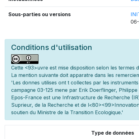
Sous-parties ou versions
IN
06-
Conditions d'utilisation
Cette
<93>uvre est mise
disposition selon les termes 
La mention suivante doit appara
tre dans les remerciem
'Les donn
es utilis
es ont
t
collect
es par les instrument
campagne 03-125 men
e par Erik Doerflinger, Philipp
Epos-France est une Infrastructure de Recherche (IR)
Sup
rieur, de la Recherche et de l
<80><99>Innovation.
soutien du Minist
re de la Transition Ecologique.'
Type de données