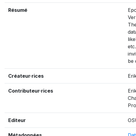
Résumé
Epo
Ver
The
dat
lik
etc
inv
be 
Créateur·rices
Eri
Contributeur·rices
Eri
Cha
Pr
Editeur
OS
Métadonnées
Dat