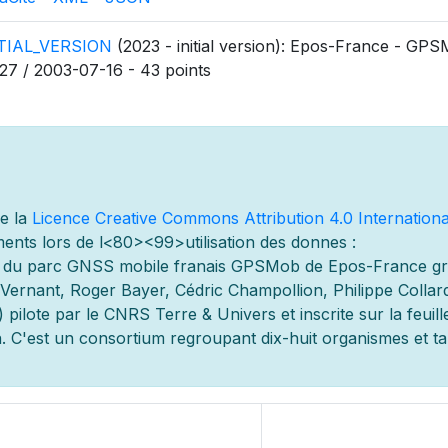
ITIAL_VERSION
(2023 - initial version): Epos-France - GPS
27 / 2003-07-16 - 43 points
de la
Licence Creative Commons Attribution 4.0 Internationa
ents lors de l
<80><99>utilisation des donn
es :
s du parc GNSS mobile fran
ais GPSMob de Epos-France g
r
e Vernant, Roger Bayer, Cédric Champollion, Philippe Collar
 pilot
e par le CNRS Terre & Univers et inscrite sur la feuill
 C'est un consortium regroupant dix-huit organismes et
t