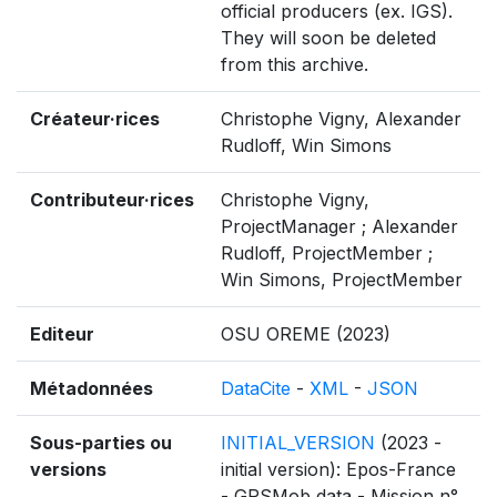
official producers (ex. IGS).
They will soon be deleted
from this archive.
Créateur·rices
Christophe Vigny, Alexander
Rudloff, Win Simons
Contributeur·rices
Christophe Vigny,
ProjectManager ; Alexander
Rudloff, ProjectMember ;
Win Simons, ProjectMember
Editeur
OSU OREME (2023)
Métadonnées
DataCite
-
XML
-
JSON
Sous-parties ou
INITIAL_VERSION
(2023 -
versions
initial version): Epos-France
- GPSMob data - Mission n°