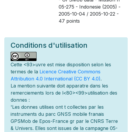
05-275 - Indonesie (2005) -
2005-10-04 / 2005-10-22 -
47 points
Conditions d'utilisation
Cette
<93>uvre est mise
disposition selon les
termes de la
Licence Creative Commons
Attribution 4.0 International (CC BY 4.0)
.
La mention suivante doit appara
tre dans les
remerciements lors de l
<80><99>utilisation des
donn
es :
'Les donn
es utilis
es ont
t
collect
es par les
instruments du parc GNSS mobile fran
ais
GPSMob de Epos-France g
r
par le CNRS Terre
& Univers. Elles sont issues de la campagne 05-