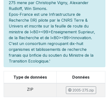
275 men
e par Christophe Vigny, Alexander
Rudloff, Win Simons.
Epos-France est une Infrastructure de
Recherche (IR) pilot
e par le CNRS Terre &
Univers et inscrite sur la feuille de route du
minist
re de l
<80><99>Enseignement Sup
rieur,
de la Recherche et de l
<80><99>Innovation.
C'est un consortium regroupant dix-huit
organismes et
tablissements de recherche
fran
ais qui b
n
ficie du soutien du Minist
re de la
Transition Ecologique.'
Type de données
Données
ZIP
2005-275.zip