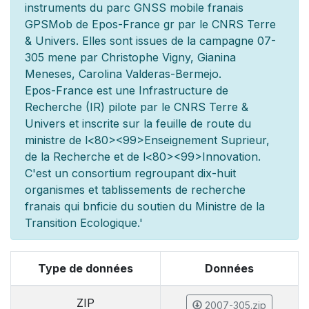
instruments du parc GNSS mobile fran
ais
GPSMob de Epos-France g
r
par le CNRS Terre
& Univers. Elles sont issues de la campagne 07-
305 men
e par Christophe Vigny, Gianina
Meneses, Carolina Valderas-Bermejo.
Epos-France est une Infrastructure de
Recherche (IR) pilot
e par le CNRS Terre &
Univers et inscrite sur la feuille de route du
minist
re de l
<80><99>Enseignement Sup
rieur,
de la Recherche et de l
<80><99>Innovation.
C'est un consortium regroupant dix-huit
organismes et
tablissements de recherche
fran
ais qui b
n
ficie du soutien du Minist
re de la
Transition Ecologique.'
Type de données
Données
ZIP
2007-305.zip