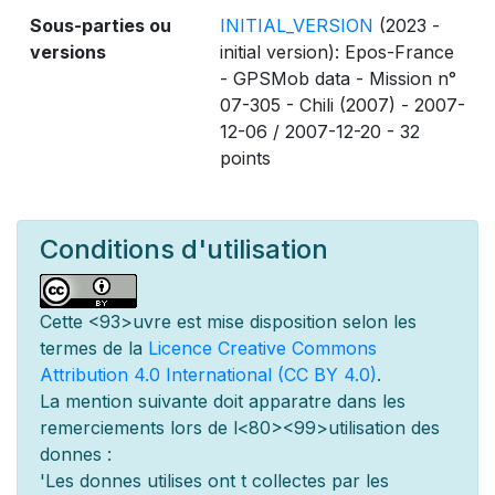
Sous-parties ou
INITIAL_VERSION
(2023 -
versions
initial version): Epos-France
- GPSMob data - Mission n°
07-305 - Chili (2007) - 2007-
12-06 / 2007-12-20 - 32
points
Conditions d'utilisation
Cette
<93>uvre est mise
disposition selon les
termes de la
Licence Creative Commons
Attribution 4.0 International (CC BY 4.0)
.
La mention suivante doit appara
tre dans les
remerciements lors de l
<80><99>utilisation des
donn
es :
'Les donn
es utilis
es ont
t
collect
es par les