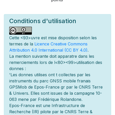
Conditions d'utilisation
Cette
<93>uvre est mise
disposition selon les
termes de la
Licence Creative Commons
Attribution 4.0 International (CC BY 4.0)
.
La mention suivante doit appara
tre dans les
remerciements lors de l
<80><99>utilisation des
donn
es :
'Les donn
es utilis
es ont
t
collect
es par les
instruments du parc GNSS mobile fran
ais
GPSMob de Epos-France g
r
par le CNRS Terre
& Univers. Elles sont issues de la campagne 10-
063 men
e par Frédérique Rolandone.
Epos-France est une Infrastructure de
Recherche (IR) pilot
e par le CNRS Terre &