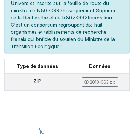
Univers et inscrite sur la feuille de route du
minist
re de l
<80><99>Enseignement Sup
rieur,
de la Recherche et de l
<80><99>Innovation.
C'est un consortium regroupant dix-huit
organismes et
tablissements de recherche
fran
ais qui b
n
ficie du soutien du Minist
re de la
Transition Ecologique.'
Type de données
Données
ZIP
2010-063.zip