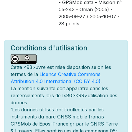
- GPSMob data - Mission n°
05-243 - Oman (2005) -
2005-09-27 / 2005-10-07 -
28 points
Conditions d'utilisation
Cette
<93>uvre est mise
disposition selon les
termes de la
Licence Creative Commons
Attribution 4.0 International (CC BY 4.0)
.
La mention suivante doit appara
tre dans les
remerciements lors de l
<80><99>utilisation des
donn
es :
'Les donn
es utilis
es ont
t
collect
es par les
instruments du parc GNSS mobile fran
ais
GPSMob de Epos-France g
r
par le CNRS Terre
& Univers. Elles sont issues de la campagne 05-