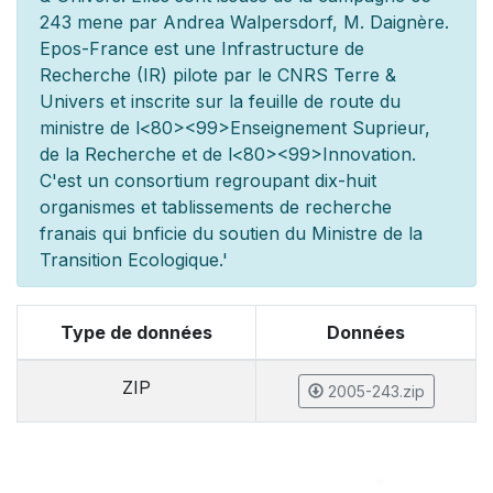
243 men
e par Andrea Walpersdorf, M. Daignère.
Epos-France est une Infrastructure de
Recherche (IR) pilot
e par le CNRS Terre &
Univers et inscrite sur la feuille de route du
minist
re de l
<80><99>Enseignement Sup
rieur,
de la Recherche et de l
<80><99>Innovation.
C'est un consortium regroupant dix-huit
organismes et
tablissements de recherche
fran
ais qui b
n
ficie du soutien du Minist
re de la
Transition Ecologique.'
Type de données
Données
ZIP
2005-243.zip