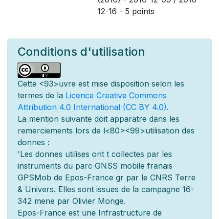
12-16 - 5 points
Conditions d'utilisation
Cette
<93>uvre est mise
disposition selon les
termes de la
Licence Creative Commons
Attribution 4.0 International (CC BY 4.0)
.
La mention suivante doit appara
tre dans les
remerciements lors de l
<80><99>utilisation des
donn
es :
'Les donn
es utilis
es ont
t
collect
es par les
instruments du parc GNSS mobile fran
ais
GPSMob de Epos-France g
r
par le CNRS Terre
& Univers. Elles sont issues de la campagne 16-
342 men
e par Olivier Monge.
Epos-France est une Infrastructure de