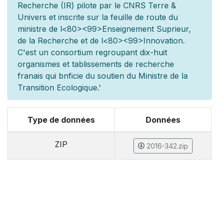
Recherche (IR) pilot
e par le CNRS Terre &
Univers et inscrite sur la feuille de route du
minist
re de l
<80><99>Enseignement Sup
rieur,
de la Recherche et de l
<80><99>Innovation.
C'est un consortium regroupant dix-huit
organismes et
tablissements de recherche
fran
ais qui b
n
ficie du soutien du Minist
re de la
Transition Ecologique.'
Type de données
Données
ZIP
2016-342.zip