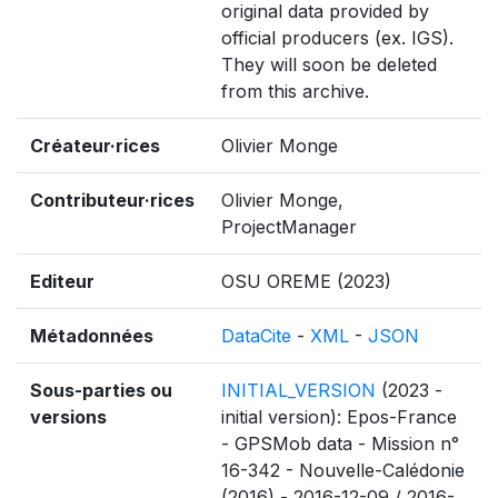
original data provided by
official producers (ex. IGS).
They will soon be deleted
from this archive.
Créateur·rices
Olivier Monge
Contributeur·rices
Olivier Monge,
ProjectManager
Editeur
OSU OREME (2023)
Métadonnées
DataCite
-
XML
-
JSON
Sous-parties ou
INITIAL_VERSION
(2023 -
versions
initial version): Epos-France
- GPSMob data - Mission n°
16-342 - Nouvelle-Calédonie
(2016) - 2016-12-09 / 2016-