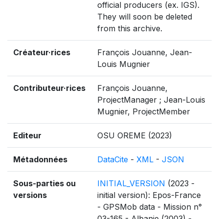
official producers (ex. IGS).
They will soon be deleted
from this archive.
Créateur·rices
François Jouanne, Jean-
Louis Mugnier
Contributeur·rices
François Jouanne,
ProjectManager ; Jean-Louis
Mugnier, ProjectMember
Editeur
OSU OREME (2023)
Métadonnées
DataCite
-
XML
-
JSON
Sous-parties ou
INITIAL_VERSION
(2023 -
versions
initial version): Epos-France
- GPSMob data - Mission n°
03-165 - Albanie (2003) -