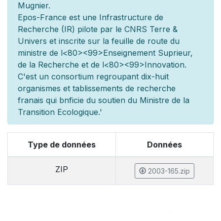
Mugnier.
Epos-France est une Infrastructure de
Recherche (IR) pilot
e par le CNRS Terre &
Univers et inscrite sur la feuille de route du
minist
re de l
<80><99>Enseignement Sup
rieur,
de la Recherche et de l
<80><99>Innovation.
C'est un consortium regroupant dix-huit
organismes et
tablissements de recherche
fran
ais qui b
n
ficie du soutien du Minist
re de la
Transition Ecologique.'
Type de données
Données
ZIP
2003-165.zip