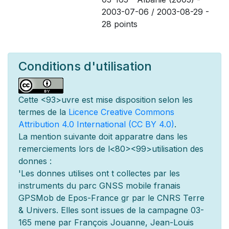
2003-07-06 / 2003-08-29 -
28 points
Conditions d'utilisation
Cette
<93>uvre est mise
disposition selon les
termes de la
Licence Creative Commons
Attribution 4.0 International (CC BY 4.0)
.
La mention suivante doit appara
tre dans les
remerciements lors de l
<80><99>utilisation des
donn
es :
'Les donn
es utilis
es ont
t
collect
es par les
instruments du parc GNSS mobile fran
ais
GPSMob de Epos-France g
r
par le CNRS Terre
& Univers. Elles sont issues de la campagne 03-
165 men
e par François Jouanne, Jean-Louis