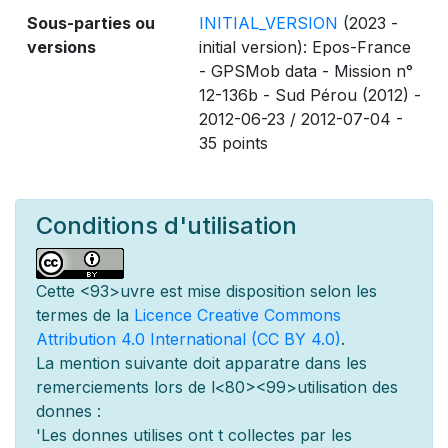
Sous-parties ou
INITIAL_VERSION
(2023 -
versions
initial version): Epos-France
- GPSMob data - Mission n°
12-136b - Sud Pérou (2012) -
2012-06-23 / 2012-07-04 -
35 points
Conditions d'utilisation
Cette
<93>uvre est mise
disposition selon les
termes de la
Licence Creative Commons
Attribution 4.0 International (CC BY 4.0)
.
La mention suivante doit appara
tre dans les
remerciements lors de l
<80><99>utilisation des
donn
es :
'Les donn
es utilis
es ont
t
collect
es par les