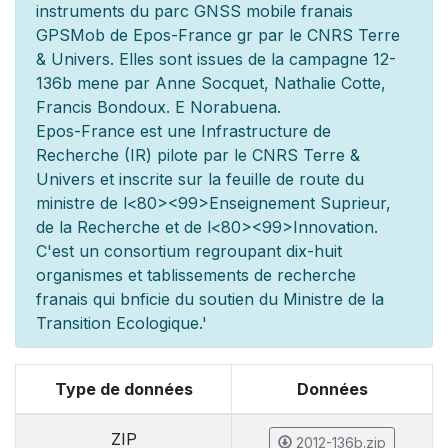
instruments du parc GNSS mobile fran
ais
GPSMob de Epos-France g
r
par le CNRS Terre
& Univers. Elles sont issues de la campagne 12-
136b men
e par Anne Socquet, Nathalie Cotte,
Francis Bondoux. E Norabuena.
Epos-France est une Infrastructure de
Recherche (IR) pilot
e par le CNRS Terre &
Univers et inscrite sur la feuille de route du
minist
re de l
<80><99>Enseignement Sup
rieur,
de la Recherche et de l
<80><99>Innovation.
C'est un consortium regroupant dix-huit
organismes et
tablissements de recherche
fran
ais qui b
n
ficie du soutien du Minist
re de la
Transition Ecologique.'
Type de données
Données
ZIP
2012-136b.zip