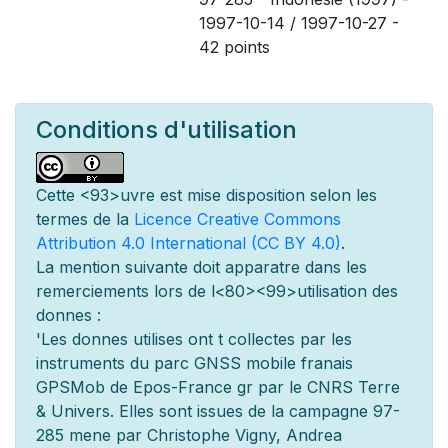
1997-10-14 / 1997-10-27 -
42 points
Conditions d'utilisation
Cette
<93>uvre est mise
disposition selon les
termes de la
Licence Creative Commons
Attribution 4.0 International (CC BY 4.0)
.
La mention suivante doit appara
tre dans les
remerciements lors de l
<80><99>utilisation des
donn
es :
'Les donn
es utilis
es ont
t
collect
es par les
instruments du parc GNSS mobile fran
ais
GPSMob de Epos-France g
r
par le CNRS Terre
& Univers. Elles sont issues de la campagne 97-
285 men
e par Christophe Vigny, Andrea