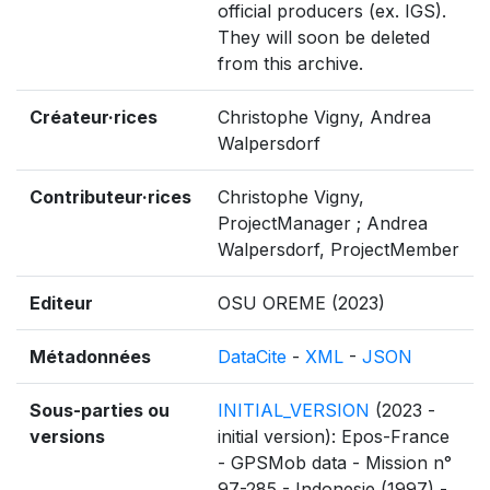
official producers (ex. IGS).
They will soon be deleted
from this archive.
Créateur·rices
Christophe Vigny, Andrea
Walpersdorf
Contributeur·rices
Christophe Vigny,
ProjectManager ; Andrea
Walpersdorf, ProjectMember
Editeur
OSU OREME (2023)
Métadonnées
DataCite
-
XML
-
JSON
Sous-parties ou
INITIAL_VERSION
(2023 -
versions
initial version): Epos-France
- GPSMob data - Mission n°
97-285 - Indonesie (1997) -