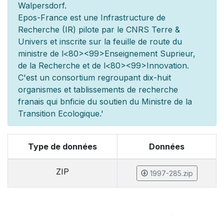
Walpersdorf.
Epos-France est une Infrastructure de
Recherche (IR) pilot
e par le CNRS Terre &
Univers et inscrite sur la feuille de route du
minist
re de l
<80><99>Enseignement Sup
rieur,
de la Recherche et de l
<80><99>Innovation.
C'est un consortium regroupant dix-huit
organismes et
tablissements de recherche
fran
ais qui b
n
ficie du soutien du Minist
re de la
Transition Ecologique.'
Type de données
Données
ZIP
1997-285.zip