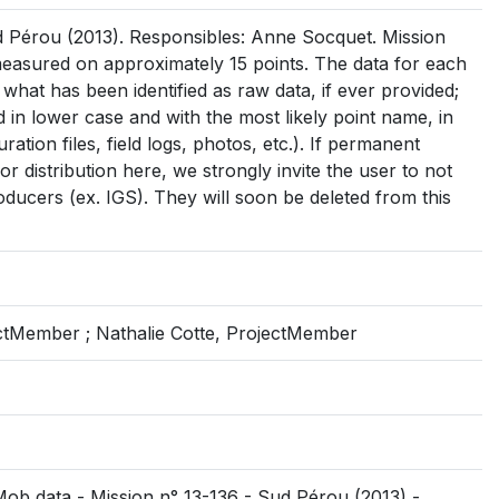
 Pérou (2013). Responsibles: Anne Socquet. Mission
easured on approximately 15 points. The data for each
s what has been identified as raw data, if ever provided;
med in lower case and with the most likely point name, in
uration files, field logs, photos, etc.). If permanent
r distribution here, we strongly invite the user to not
oducers (ex. IGS). They will soon be deleted from this
tMember ; Nathalie Cotte, ProjectMember
Mob data - Mission n° 13-136 - Sud Pérou (2013) -