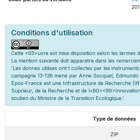
201
Conditions d'utilisation
Cette
<93>uvre est mise
disposition selon les termes 
La mention suivante doit appara
tre dans les remerciem
'Les donn
es utilis
es ont
t
collect
es par les instrument
campagne 13-136 men
e par Anne Socquet, Edmundo 
Epos-France est une Infrastructure de Recherche (IR)
Sup
rieur, de la Recherche et de l
<80><99>Innovation.
soutien du Minist
re de la Transition Ecologique.'
Type de données
ZIP