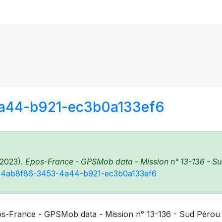
4a44-b921-ec3b0a133ef6
(2023).
Epos-France - GPSMob data - Mission n° 13-136 - Sud
48/14ab8f86-3453-4a44-b921-ec3b0a133ef6
s-France - GPSMob data - Mission n° 13-136 - Sud Pérou (