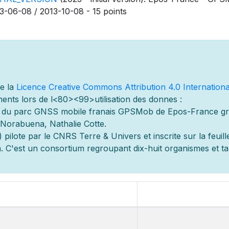
3-06-08 / 2013-10-08 - 15 points
de la
Licence Creative Commons Attribution 4.0 Internationa
ents lors de l
<80><99>utilisation des donn
es :
s du parc GNSS mobile fran
ais GPSMob de Epos-France g
r
Norabuena, Nathalie Cotte.
 pilot
e par le CNRS Terre & Univers et inscrite sur la feuill
 C'est un consortium regroupant dix-huit organismes et
t