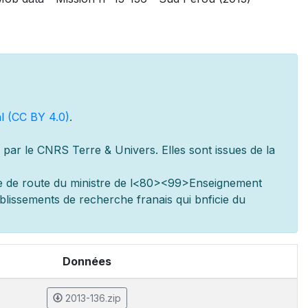
l (CC BY 4.0)
.
par le CNRS Terre & Univers. Elles sont issues de la
e de route du minist
re de l
<80><99>Enseignement
ablissements de recherche fran
ais qui b
n
ficie du
Données
2013-136.zip