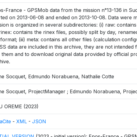
s-France - GPSMob data from the mission n°13-136 in Sud
rted on 2013-06-08 and ended on 2013-10-08. Data were m
sion is organized in several subdirectories: (i) raw: contain
) rinex: contains the rinex files, possibly split by day, rena
 format; (iii) meta: contains all other files (calculation config
S data are included in this archive, they are not intended fo
 them and to download original data provided by official pr
hive.
e Socquet, Edmundo Norabuena, Nathalie Cotte
e Socquet, ProjectManager ; Edmundo Norabuena, Projec
U OREME (2023)
aCite
-
XML
-
JSON
ITIAL_VERSION
(2023 - initial version): Epos-France - GPS