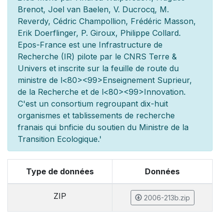
Brenot, Joel van Baelen, V. Ducrocq, M.
Reverdy, Cédric Champollion, Frédéric Masson,
Erik Doerflinger, P. Giroux, Philippe Collard.
Epos-France est une Infrastructure de
Recherche (IR) pilot
e par le CNRS Terre &
Univers et inscrite sur la feuille de route du
minist
re de l
<80><99>Enseignement Sup
rieur,
de la Recherche et de l
<80><99>Innovation.
C'est un consortium regroupant dix-huit
organismes et
tablissements de recherche
fran
ais qui b
n
ficie du soutien du Minist
re de la
Transition Ecologique.'
Type de données
Données
ZIP
2006-213b.zip