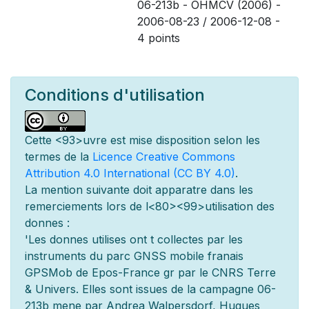
06-213b - OHMCV (2006) -
2006-08-23 / 2006-12-08 -
4 points
Conditions d'utilisation
Cette
<93>uvre est mise
disposition selon les
termes de la
Licence Creative Commons
Attribution 4.0 International (CC BY 4.0)
.
La mention suivante doit appara
tre dans les
remerciements lors de l
<80><99>utilisation des
donn
es :
'Les donn
es utilis
es ont
t
collect
es par les
instruments du parc GNSS mobile fran
ais
GPSMob de Epos-France g
r
par le CNRS Terre
& Univers. Elles sont issues de la campagne 06-
213b men
e par Andrea Walpersdorf, Hugues