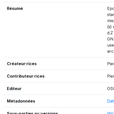
Résumé
Epo
sta
mis
(ii
d.Z
GNS
use
arc
Créateur·rices
Pie
Contributeur·rices
Pie
Editeur
OS
Métadonnées
Dat
Sous-parties ou versions
IN