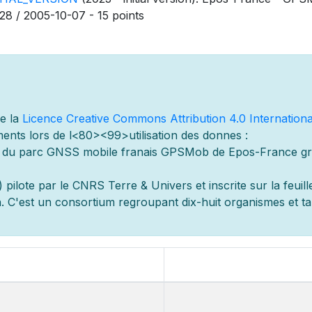
28 / 2005-10-07 - 15 points
de la
Licence Creative Commons Attribution 4.0 Internationa
ents lors de l
<80><99>utilisation des donn
es :
s du parc GNSS mobile fran
ais GPSMob de Epos-France g
r
 pilot
e par le CNRS Terre & Univers et inscrite sur la feuill
 C'est un consortium regroupant dix-huit organismes et
t