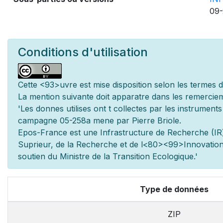
09-
Conditions d'utilisation
Cette
<93>uvre est mise
disposition selon les termes 
La mention suivante doit appara
tre dans les remerciem
'Les donn
es utilis
es ont
t
collect
es par les instrument
campagne 05-258a men
e par Pierre Briole.
Epos-France est une Infrastructure de Recherche (IR)
Sup
rieur, de la Recherche et de l
<80><99>Innovation.
soutien du Minist
re de la Transition Ecologique.'
Type de données
ZIP