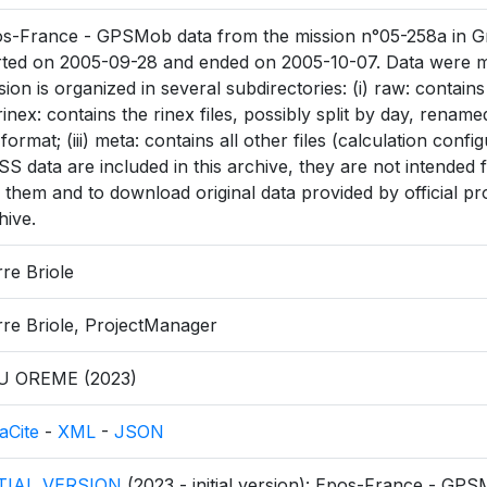
s-France - GPSMob data from the mission n°05-258a in Grè
rted on 2005-09-28 and ended on 2005-10-07. Data were m
sion is organized in several subdirectories: (i) raw: contain
) rinex: contains the rinex files, possibly split by day, rena
 format; (iii) meta: contains all other files (calculation config
S data are included in this archive, they are not intended fo
 them and to download original data provided by official pr
hive.
rre Briole
rre Briole, ProjectManager
U OREME (2023)
aCite
-
XML
-
JSON
ITIAL_VERSION
(2023 - initial version): Epos-France - GP