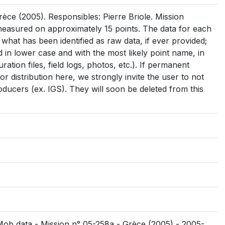
ce (2005). Responsibles: Pierre Briole. Mission
easured on approximately 15 points. The data for each
s what has been identified as raw data, if ever provided;
med in lower case and with the most likely point name, in
uration files, field logs, photos, etc.). If permanent
r distribution here, we strongly invite the user to not
oducers (ex. IGS). They will soon be deleted from this
SMob data - Mission n° 05-258a - Grèce (2005) - 2005-