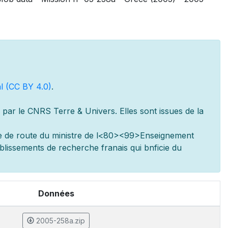
l (CC BY 4.0)
.
par le CNRS Terre & Univers. Elles sont issues de la
e de route du minist
re de l
<80><99>Enseignement
ablissements de recherche fran
ais qui b
n
ficie du
Données
2005-258a.zip