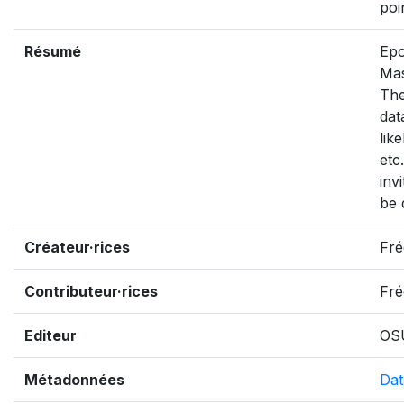
poi
Résumé
Epo
Mas
The
dat
lik
etc
inv
be 
Créateur·rices
Fré
Contributeur·rices
Fré
Editeur
OS
Métadonnées
Dat