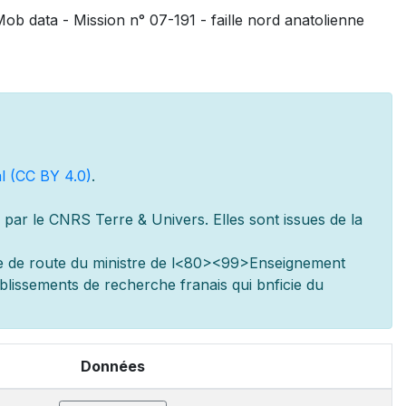
ob data - Mission n° 07-191 - faille nord anatolienne
l (CC BY 4.0)
.
par le CNRS Terre & Univers. Elles sont issues de la
e de route du minist
re de l
<80><99>Enseignement
ablissements de recherche fran
ais qui b
n
ficie du
Données