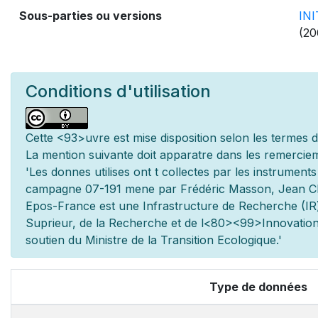
Sous-parties ou versions
IN
(20
Conditions d'utilisation
Cette
<93>uvre est mise
disposition selon les termes 
La mention suivante doit appara
tre dans les remerciem
'Les donn
es utilis
es ont
t
collect
es par les instrument
campagne 07-191 men
e par Frédéric Masson, Jean C
Epos-France est une Infrastructure de Recherche (IR)
Sup
rieur, de la Recherche et de l
<80><99>Innovation.
soutien du Minist
re de la Transition Ecologique.'
Type de données