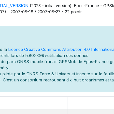
ITIAL_VERSION
(2023 - initial version): Epos-France - GPSM
07) - 2007-08-18 / 2007-08-27 - 22 points
de la
Licence Creative Commons Attribution 4.0 Internationa
ents lors de l
<80><99>utilisation des donn
es :
s du parc GNSS mobile fran
ais GPSMob de Epos-France g
r
héry.
 pilot
e par le CNRS Terre & Univers et inscrite sur la feuill
 C'est un consortium regroupant dix-huit organismes et
t