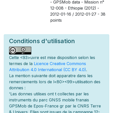
- GPSMob data - Mission n°
12-008 - Ethiopie (2012) -
2012-01-16 / 2012-01-27 - 38
points
Conditions d'utilisation
Cette
<93>uvre est mise
disposition selon les
termes de la
Licence Creative Commons
Attribution 4.0 International (CC BY 4.0)
.
La mention suivante doit appara
tre dans les
remerciements lors de l
<80><99>utilisation des
donn
es :
'Les donn
es utilis
es ont
t
collect
es par les
instruments du parc GNSS mobile fran
ais
GPSMob de Epos-France g
r
par le CNRS Terre
& Univers. Elles sont issues de la campagne 12-