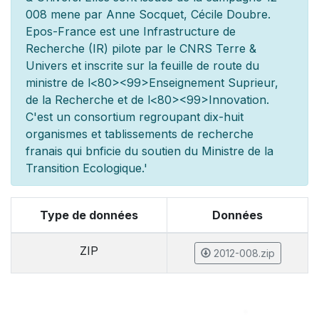
008 men
e par Anne Socquet, Cécile Doubre.
Epos-France est une Infrastructure de
Recherche (IR) pilot
e par le CNRS Terre &
Univers et inscrite sur la feuille de route du
minist
re de l
<80><99>Enseignement Sup
rieur,
de la Recherche et de l
<80><99>Innovation.
C'est un consortium regroupant dix-huit
organismes et
tablissements de recherche
fran
ais qui b
n
ficie du soutien du Minist
re de la
Transition Ecologique.'
Type de données
Données
ZIP
2012-008.zip