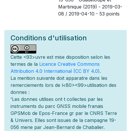
Martinique (2019) - 2019-03-
08 / 2019-04-10 - 53 points
Conditions d'utilisation
Cette
<93>uvre est mise
disposition selon les
termes de la
Licence Creative Commons
Attribution 4.0 International (CC BY 4.0)
.
La mention suivante doit appara
tre dans les
remerciements lors de l
<80><99>utilisation des
donn
es :
'Les donn
es utilis
es ont
t
collect
es par les
instruments du parc GNSS mobile fran
ais
GPSMob de Epos-France g
r
par le CNRS Terre
& Univers. Elles sont issues de la campagne 19-
056 men
e par Jean-Bernard de Chabalier.