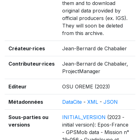
them and to download
original data provided by
official producers (ex. IGS).
They will soon be deleted
from this archive.
Créateur·rices
Jean-Bernard de Chabalier
Contributeur·rices
Jean-Bernard de Chabalier,
ProjectManager
Editeur
OSU OREME (2023)
Métadonnées
DataCite
-
XML
-
JSON
Sous-parties ou
INITIAL_VERSION
(2023 -
versions
initial version): Epos-France
- GPSMob data - Mission n°
19-056 - Guadeloupe et