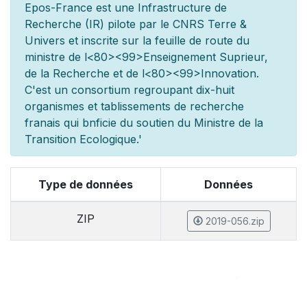
Epos-France est une Infrastructure de
Recherche (IR) pilot
e par le CNRS Terre &
Univers et inscrite sur la feuille de route du
minist
re de l
<80><99>Enseignement Sup
rieur,
de la Recherche et de l
<80><99>Innovation.
C'est un consortium regroupant dix-huit
organismes et
tablissements de recherche
fran
ais qui b
n
ficie du soutien du Minist
re de la
Transition Ecologique.'
Type de données
Données
ZIP
2019-056.zip