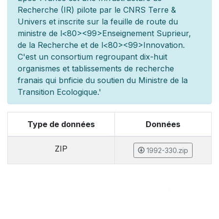
Recherche (IR) pilot
e par le CNRS Terre &
Univers et inscrite sur la feuille de route du
minist
re de l
<80><99>Enseignement Sup
rieur,
de la Recherche et de l
<80><99>Innovation.
C'est un consortium regroupant dix-huit
organismes et
tablissements de recherche
fran
ais qui b
n
ficie du soutien du Minist
re de la
Transition Ecologique.'
Type de données
Données
ZIP
1992-330.zip