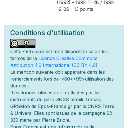
(1992) - 1992-11-28 / 1992-
12-06 - 13 points
Conditions d'utilisation
Cette
<93>uvre est mise
disposition selon les
termes de la
Licence Creative Commons
Attribution 4.0 International (CC BY 4.0)
.
La mention suivante doit appara
tre dans les
remerciements lors de l
<80><99>utilisation des
donn
es :
'Les donn
es utilis
es ont
t
collect
es par les
instruments du parc GNSS mobile fran
ais
GPSMob de Epos-France g
r
par le CNRS Terre
& Univers. Elles sont issues de la campagne 92-
330 men
e par Pierre Briole.
Epos-France est une Infrastructure de