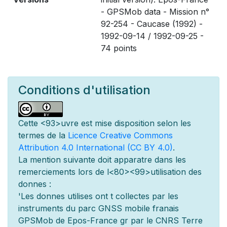
- GPSMob data - Mission n°
92-254 - Caucase (1992) -
1992-09-14 / 1992-09-25 -
74 points
Conditions d'utilisation
Cette
<93>uvre est mise
disposition selon les
termes de la
Licence Creative Commons
Attribution 4.0 International (CC BY 4.0)
.
La mention suivante doit appara
tre dans les
remerciements lors de l
<80><99>utilisation des
donn
es :
'Les donn
es utilis
es ont
t
collect
es par les
instruments du parc GNSS mobile fran
ais
GPSMob de Epos-France g
r
par le CNRS Terre