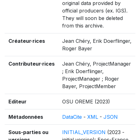
original data provided by
official producers (ex. IGS).
They will soon be deleted
from this archive.
Créateur·rices
Jean Chéry, Erik Doerflinger,
Roger Bayer
Contributeur·rices
Jean Chéry, ProjectManager
; Erik Doerflinger,
ProjectManager ; Roger
Bayer, ProjectMember
Editeur
OSU OREME (2023)
Métadonnées
DataCite
-
XML
-
JSON
Sous-parties ou
INITIAL_VERSION
(2023 -
versions
initial version): Epos-France