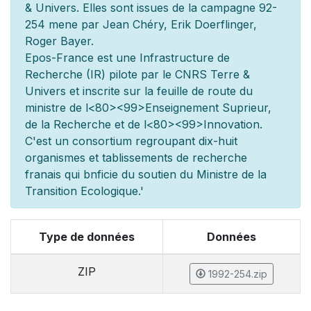
& Univers. Elles sont issues de la campagne 92-
254 men
e par Jean Chéry, Erik Doerflinger,
Roger Bayer.
Epos-France est une Infrastructure de
Recherche (IR) pilot
e par le CNRS Terre &
Univers et inscrite sur la feuille de route du
minist
re de l
<80><99>Enseignement Sup
rieur,
de la Recherche et de l
<80><99>Innovation.
C'est un consortium regroupant dix-huit
organismes et
tablissements de recherche
fran
ais qui b
n
ficie du soutien du Minist
re de la
Transition Ecologique.'
Type de données
Données
ZIP
1992-254.zip