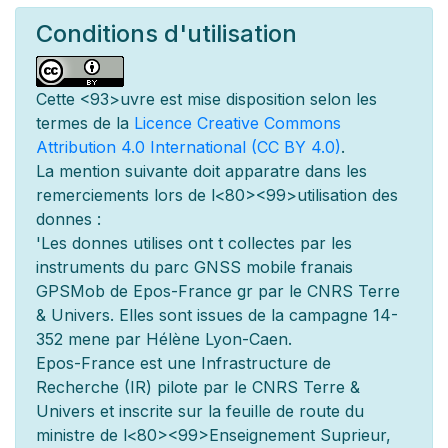
Conditions d'utilisation
Cette
<93>uvre est mise
disposition selon les
termes de la
Licence Creative Commons
Attribution 4.0 International (CC BY 4.0)
.
La mention suivante doit appara
tre dans les
remerciements lors de l
<80><99>utilisation des
donn
es :
'Les donn
es utilis
es ont
t
collect
es par les
instruments du parc GNSS mobile fran
ais
GPSMob de Epos-France g
r
par le CNRS Terre
& Univers. Elles sont issues de la campagne 14-
352 men
e par Hélène Lyon-Caen.
Epos-France est une Infrastructure de
Recherche (IR) pilot
e par le CNRS Terre &
Univers et inscrite sur la feuille de route du
minist
re de l
<80><99>Enseignement Sup
rieur,