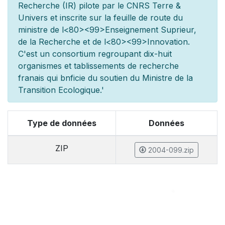
Recherche (IR) pilot
e par le CNRS Terre &
Univers et inscrite sur la feuille de route du
minist
re de l
<80><99>Enseignement Sup
rieur,
de la Recherche et de l
<80><99>Innovation.
C'est un consortium regroupant dix-huit
organismes et
tablissements de recherche
fran
ais qui b
n
ficie du soutien du Minist
re de la
Transition Ecologique.'
Type de données
Données
ZIP
2004-099.zip