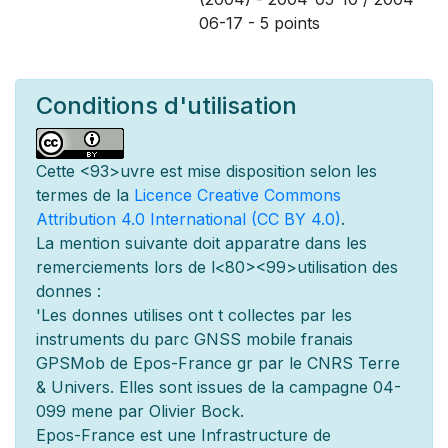
06-17 - 5 points
Conditions d'utilisation
Cette
<93>uvre est mise
disposition selon les
termes de la
Licence Creative Commons
Attribution 4.0 International (CC BY 4.0)
.
La mention suivante doit appara
tre dans les
remerciements lors de l
<80><99>utilisation des
donn
es :
'Les donn
es utilis
es ont
t
collect
es par les
instruments du parc GNSS mobile fran
ais
GPSMob de Epos-France g
r
par le CNRS Terre
& Univers. Elles sont issues de la campagne 04-
099 men
e par Olivier Bock.
Epos-France est une Infrastructure de