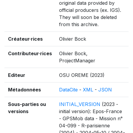
original data provided by
official producers (ex. IGS).
They will soon be deleted
from this archive.
Créateur·rices
Olivier Bock
Contributeur·rices
Olivier Bock,
ProjectManager
Editeur
OSU OREME (2023)
Métadonnées
DataCite
-
XML
-
JSON
Sous-parties ou
INITIAL_VERSION
(2023 -
versions
initial version): Epos-France
- GPSMob data - Mission n°
04-099 - R-parisienne
(2004) - 2004-05-10 / 2004-