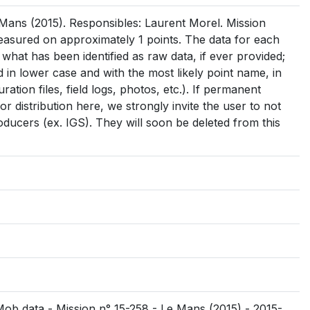
ans (2015). Responsibles: Laurent Morel. Mission
asured on approximately 1 points. The data for each
s what has been identified as raw data, if ever provided;
med in lower case and with the most likely point name, in
uration files, field logs, photos, etc.). If permanent
r distribution here, we strongly invite the user to not
oducers (ex. IGS). They will soon be deleted from this
Mob data - Mission n° 15-258 - Le Mans (2015) - 2015-