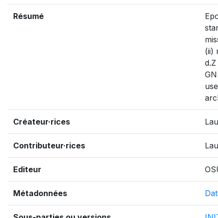
Résumé
Epo
sta
mis
(ii
d.Z
GNS
use
arc
Créateur·rices
Lau
Contributeur·rices
Lau
Editeur
OS
Métadonnées
Dat
Sous-parties ou versions
IN