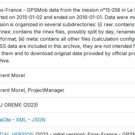
s-France - GPSMob data from the mission n°15-258 in Le M
rted on 2015-01-02 and ended on 2016-01-01. Data were me
sion is organized in several subdirectories: (i) raw: contain
) rinex: contains the rinex files, possibly split by day, rena
 format; (iii) meta: contains all other files (calculation config
S data are included in this archive, they are not intended fo
 them and to download original data provided by official pr
hive.
rent Morel
rent Morel, ProjectManager
U OREME (2023)
aCite
-
XML
-
JSON
ITIAL_VERSION
(2023 - initial version): Epos-France - GPS