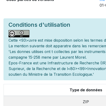
01-
Conditions d'utilisation
Cette
<93>uvre est mise
disposition selon les termes 
La mention suivante doit appara
tre dans les remerciem
'Les donn
es utilis
es ont
t
collect
es par les instrument
campagne 15-258 men
e par Laurent Morel.
Epos-France est une Infrastructure de Recherche (IR)
Sup
rieur, de la Recherche et de l
<80><99>Innovation.
soutien du Minist
re de la Transition Ecologique.'
Type de données
ZIP