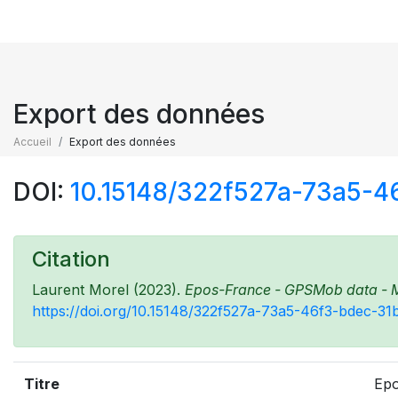
Export des données
Accueil
Export des données
DOI:
10.15148/322f527a-73a5-
Citation
Laurent Morel (2023).
Epos-France - GPSMob data - Mis
https://doi.org/10.15148/322f527a-73a5-46f3-bdec-3
Titre
Epo