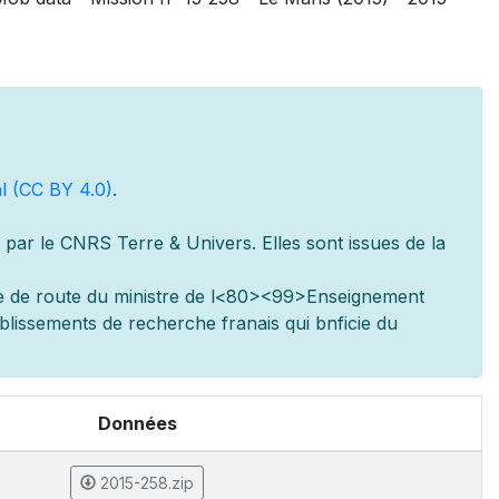
l (CC BY 4.0)
.
par le CNRS Terre & Univers. Elles sont issues de la
e de route du minist
re de l
<80><99>Enseignement
ablissements de recherche fran
ais qui b
n
ficie du
Données
2015-258.zip