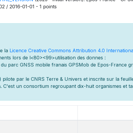
02 / 2016-01-01 - 1 points
de la
Licence Creative Commons Attribution 4.0 Internationa
ents lors de l
<80><99>utilisation des donn
es :
s du parc GNSS mobile fran
ais GPSMob de Epos-France g
r
 pilot
e par le CNRS Terre & Univers et inscrite sur la feuill
 C'est un consortium regroupant dix-huit organismes et
t