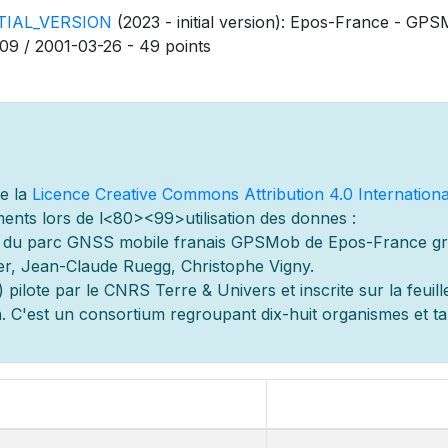
ITIAL_VERSION
(2023 - initial version): Epos-France - GPSM
09 / 2001-03-26 - 49 points
de la
Licence Creative Commons Attribution 4.0 Internationa
ents lors de l
<80><99>utilisation des donn
es :
s du parc GNSS mobile fran
ais GPSMob de Epos-France g
r
er, Jean-Claude Ruegg, Christophe Vigny.
 pilot
e par le CNRS Terre & Univers et inscrite sur la feuill
 C'est un consortium regroupant dix-huit organismes et
t