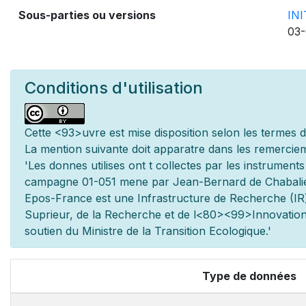
Sous-parties ou versions
IN
03-
Conditions d'utilisation
Cette
<93>uvre est mise
disposition selon les termes 
La mention suivante doit appara
tre dans les remerciem
'Les donn
es utilis
es ont
t
collect
es par les instrument
campagne 01-051 men
e par Jean-Bernard de Chabali
Epos-France est une Infrastructure de Recherche (IR)
Sup
rieur, de la Recherche et de l
<80><99>Innovation.
soutien du Minist
re de la Transition Ecologique.'
Type de données