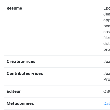
Résumé
Epo
Jea
app
bee
cas
fil
dis
pro
Créateur·rices
Jea
Contributeur·rices
Jea
Pr
Editeur
OS
Métadonnées
Dat