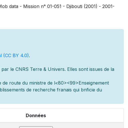
ob data - Mission n° 01-051 - Djibouti (2001) - 2001-
l (CC BY 4.0)
.
par le CNRS Terre & Univers. Elles sont issues de la
e de route du minist
re de l
<80><99>Enseignement
ablissements de recherche fran
ais qui b
n
ficie du
Données