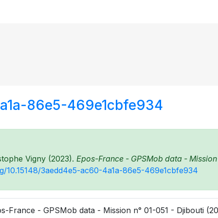
4a1a-86e5-469e1cbfe934
stophe Vigny (2023).
Epos-France - GPSMob data - Mission n
.org/10.15148/3aedd4e5-ac60-4a1a-86e5-469e1cbfe934
s-France - GPSMob data - Mission n° 01-051 - Djibouti (20