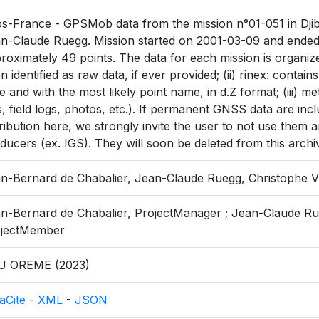
s-France - GPSMob data from the mission n°01-051 in Djib
n-Claude Ruegg. Mission started on 2001-03-09 and ende
roximately 49 points. The data for each mission is organize
n identified as raw data, if ever provided; (ii) rinex: contain
e and with the most likely point name, in d.Z format; (iii) met
es, field logs, photos, etc.). If permanent GNSS data are incl
tribution here, we strongly invite the user to not use them a
ducers (ex. IGS). They will soon be deleted from this archi
n-Bernard de Chabalier, Jean-Claude Ruegg, Christophe V
n-Bernard de Chabalier, ProjectManager ; Jean-Claude Ru
ojectMember
U OREME (2023)
aCite
-
XML
-
JSON