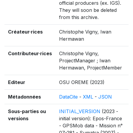
official producers (ex. IGS).
They will soon be deleted
from this archive.
Créateur·rices
Christophe Vigny, Iwan
Hermawan
Contributeur·rices
Christophe Vigny,
ProjectManager ; Iwan
Hermawan, ProjectMember
Editeur
OSU OREME (2023)
Métadonnées
DataCite
-
XML
-
JSON
Sous-parties ou
INITIAL_VERSION
(2023 -
versions
initial version): Epos-France
- GPSMob data - Mission n°
07-281 - Sumatra (2007) -