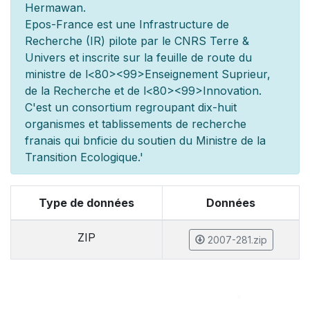
Hermawan.
Epos-France est une Infrastructure de
Recherche (IR) pilot
e par le CNRS Terre &
Univers et inscrite sur la feuille de route du
minist
re de l
<80><99>Enseignement Sup
rieur,
de la Recherche et de l
<80><99>Innovation.
C'est un consortium regroupant dix-huit
organismes et
tablissements de recherche
fran
ais qui b
n
ficie du soutien du Minist
re de la
Transition Ecologique.'
Type de données
Données
ZIP
2007-281.zip