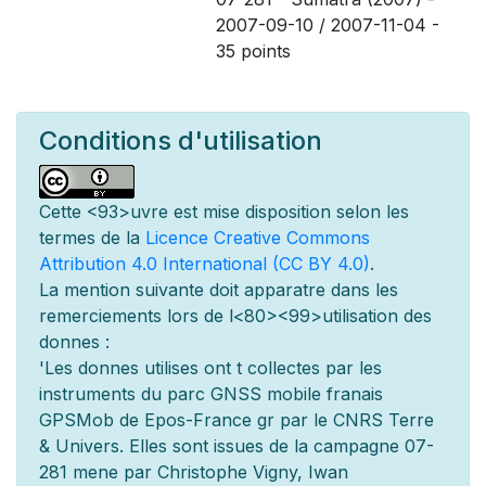
2007-09-10 / 2007-11-04 -
35 points
Conditions d'utilisation
Cette
<93>uvre est mise
disposition selon les
termes de la
Licence Creative Commons
Attribution 4.0 International (CC BY 4.0)
.
La mention suivante doit appara
tre dans les
remerciements lors de l
<80><99>utilisation des
donn
es :
'Les donn
es utilis
es ont
t
collect
es par les
instruments du parc GNSS mobile fran
ais
GPSMob de Epos-France g
r
par le CNRS Terre
& Univers. Elles sont issues de la campagne 07-
281 men
e par Christophe Vigny, Iwan