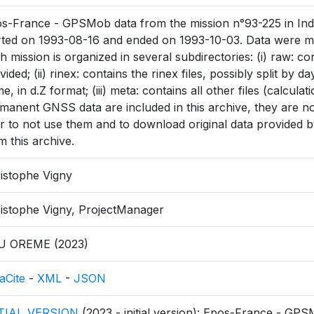
s-France - GPSMob data from the mission n°93-225 in Indo
rted on 1993-08-16 and ended on 1993-10-03. Data were m
h mission is organized in several subdirectories: (i) raw: co
vided; (ii) rinex: contains the rinex files, possibly split by
e, in d.Z format; (iii) meta: contains all other files (calculati
manent GNSS data are included in this archive, they are not 
r to not use them and to download original data provided by
m this archive.
istophe Vigny
istophe Vigny, ProjectManager
U OREME (2023)
aCite
-
XML
-
JSON
ITIAL_VERSION
(2023 - initial version): Epos-France - GPS