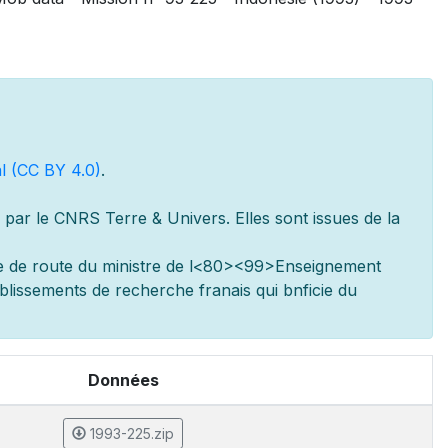
l (CC BY 4.0)
.
par le CNRS Terre & Univers. Elles sont issues de la
e de route du minist
re de l
<80><99>Enseignement
ablissements de recherche fran
ais qui b
n
ficie du
Données
1993-225.zip