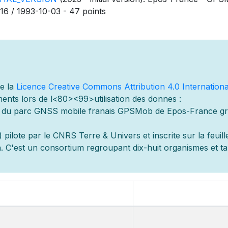
16 / 1993-10-03 - 47 points
de la
Licence Creative Commons Attribution 4.0 Internationa
ents lors de l
<80><99>utilisation des donn
es :
s du parc GNSS mobile fran
ais GPSMob de Epos-France g
r
 pilot
e par le CNRS Terre & Univers et inscrite sur la feuill
 C'est un consortium regroupant dix-huit organismes et
t