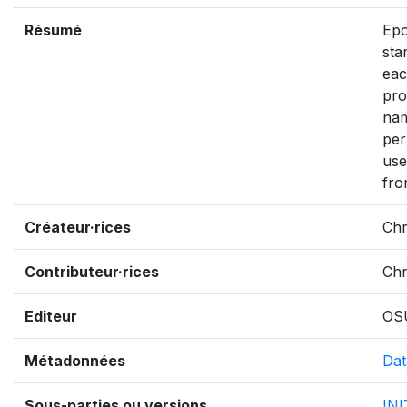
Résumé
Epo
sta
eac
pro
nam
per
use
fro
Créateur·rices
Chr
Contributeur·rices
Chr
Editeur
OS
Métadonnées
Dat
Sous-parties ou versions
IN