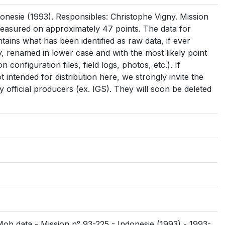
nesie (1993). Responsibles: Christophe Vigny. Mission
easured on approximately 47 points. The data for
ntains what has been identified as raw data, if ever
 day, renamed in lower case and with the most likely point
on configuration files, field logs, photos, etc.). If
intended for distribution here, we strongly invite the
 official producers (ex. IGS). They will soon be deleted
Mob data - Mission n° 93-225 - Indonesie (1993) - 1993-