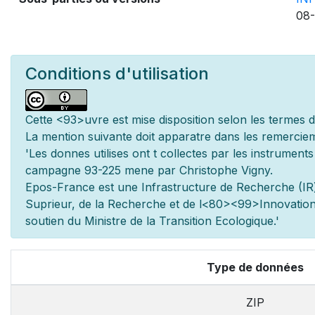
08-
Conditions d'utilisation
Cette
<93>uvre est mise
disposition selon les termes 
La mention suivante doit appara
tre dans les remerciem
'Les donn
es utilis
es ont
t
collect
es par les instrument
campagne 93-225 men
e par Christophe Vigny.
Epos-France est une Infrastructure de Recherche (IR)
Sup
rieur, de la Recherche et de l
<80><99>Innovation.
soutien du Minist
re de la Transition Ecologique.'
Type de données
ZIP