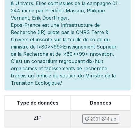
& Univers. Elles sont issues de la campagne 01-
244 men
e par Frédéric Masson, Philippe
Vernant, Erik Doerflinger.
Epos-France est une Infrastructure de
Recherche (IR) pilot
e par le CNRS Terre &
Univers et inscrite sur la feuille de route du
minist
re de l
<80><99>Enseignement Sup
rieur,
de la Recherche et de l
<80><99>Innovation.
C'est un consortium regroupant dix-huit
organismes et
tablissements de recherche
fran
ais qui b
n
ficie du soutien du Minist
re de la
Transition Ecologique.'
Type de données
Données
ZIP
2001-244.zip