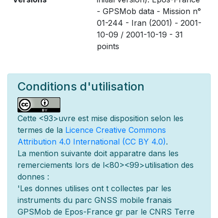
- GPSMob data - Mission n°
01-244 - Iran (2001) - 2001-
10-09 / 2001-10-19 - 31
points
Conditions d'utilisation
Cette
<93>uvre est mise
disposition selon les
termes de la
Licence Creative Commons
Attribution 4.0 International (CC BY 4.0)
.
La mention suivante doit appara
tre dans les
remerciements lors de l
<80><99>utilisation des
donn
es :
'Les donn
es utilis
es ont
t
collect
es par les
instruments du parc GNSS mobile fran
ais
GPSMob de Epos-France g
r
par le CNRS Terre