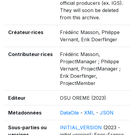
official producers (ex. IGS).
They will soon be deleted
from this archive.
Créateur·rices
Frédéric Masson, Philippe
Vernant, Erik Doerflinger
Contributeur·rices
Frédéric Masson,
ProjectManager ; Philippe
Vernant, ProjectManager ;
Erik Doerflinger,
ProjectMember
Editeur
OSU OREME (2023)
Métadonnées
DataCite
-
XML
-
JSON
Sous-parties ou
INITIAL_VERSION
(2023 -
versions
initial version): Epos-France