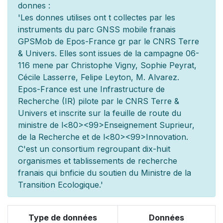
donn
es :
'Les donn
es utilis
es ont
t
collect
es par les
instruments du parc GNSS mobile fran
ais
GPSMob de Epos-France g
r
par le CNRS Terre
& Univers. Elles sont issues de la campagne 06-
116 men
e par Christophe Vigny, Sophie Peyrat,
Cécile Lasserre, Felipe Leyton, M. Alvarez.
Epos-France est une Infrastructure de
Recherche (IR) pilot
e par le CNRS Terre &
Univers et inscrite sur la feuille de route du
minist
re de l
<80><99>Enseignement Sup
rieur,
de la Recherche et de l
<80><99>Innovation.
C'est un consortium regroupant dix-huit
organismes et
tablissements de recherche
fran
ais qui b
n
ficie du soutien du Minist
re de la
Transition Ecologique.'
Type de données
Données