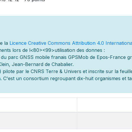
de la
Licence Creative Commons Attribution 4.0 Internationa
ents lors de l
<80><99>utilisation des donn
es :
s du parc GNSS mobile fran
ais GPSMob de Epos-France g
r
Klein, Jean-Bernard de Chabalier.
 pilot
e par le CNRS Terre & Univers et inscrite sur la feuill
 C'est un consortium regroupant dix-huit organismes et
t