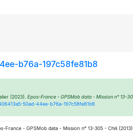
44ee-b76a-197c58fe81b8
lier (2023).
Epos-France - GPSMob data - Mission n° 13-305 -
48/406413a5-50ad-44ee-b76a-197c58fe81b8
s-France - GPSMob data - Mission n° 13-305 - Chili (2013) 