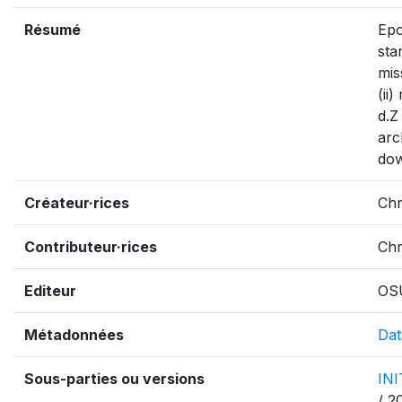
Résumé
Epo
sta
mis
(ii
d.Z
arc
dow
Créateur·rices
Chr
Contributeur·rices
Chr
Editeur
OS
Métadonnées
Dat
Sous-parties ou versions
IN
/ 2