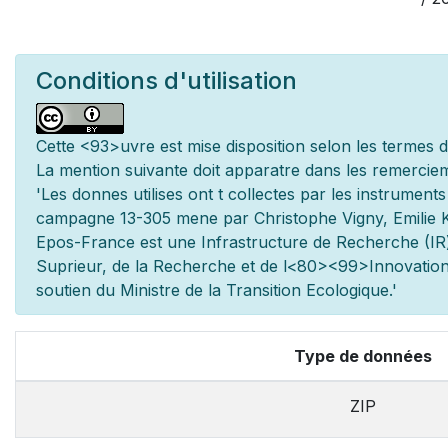
Conditions d'utilisation
Cette
<93>uvre est mise
disposition selon les termes 
La mention suivante doit appara
tre dans les remerciem
'Les donn
es utilis
es ont
t
collect
es par les instrument
campagne 13-305 men
e par Christophe Vigny, Emilie 
Epos-France est une Infrastructure de Recherche (IR)
Sup
rieur, de la Recherche et de l
<80><99>Innovation.
soutien du Minist
re de la Transition Ecologique.'
Type de données
ZIP