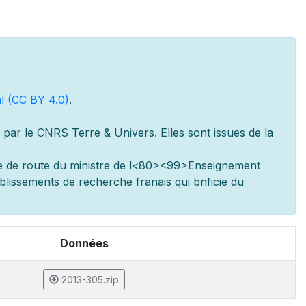
l (CC BY 4.0)
.
par le CNRS Terre & Univers. Elles sont issues de la
e de route du minist
re de l
<80><99>Enseignement
ablissements de recherche fran
ais qui b
n
ficie du
Données
2013-305.zip