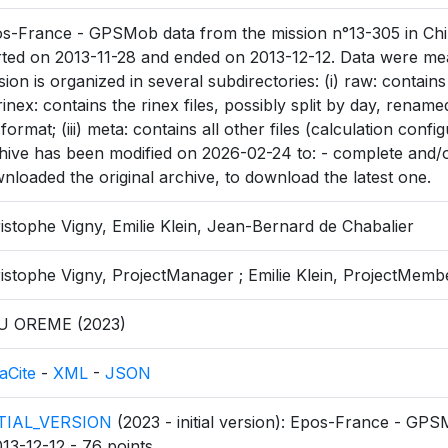
s-France - GPSMob data from the mission n°13-305 in Chili
rted on 2013-11-28 and ended on 2013-12-12. Data were me
sion is organized in several subdirectories: (i) raw: contain
) rinex: contains the rinex files, possibly split by day, rena
 format; (iii) meta: contains all other files (calculation config
hive has been modified on 2026-02-24 to: - complete and/o
nloaded the original archive, to download the latest one.
istophe Vigny, Emilie Klein, Jean-Bernard de Chabalier
istophe Vigny, ProjectManager ; Emilie Klein, ProjectMem
U OREME (2023)
aCite
-
XML
-
JSON
ITIAL_VERSION
(2023 - initial version): Epos-France - GPSM
013-12-12 - 76 points