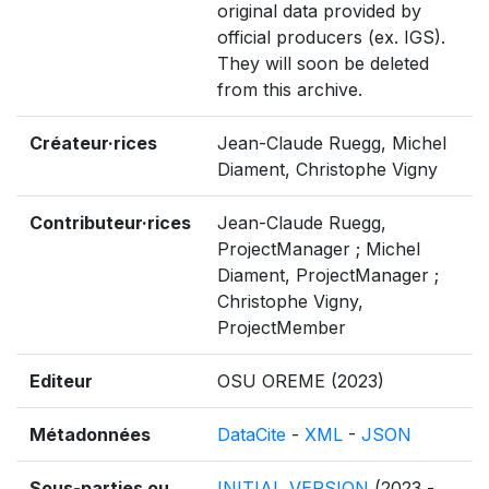
original data provided by
official producers (ex. IGS).
They will soon be deleted
from this archive.
Créateur·rices
Jean-Claude Ruegg, Michel
Diament, Christophe Vigny
Contributeur·rices
Jean-Claude Ruegg,
ProjectManager ; Michel
Diament, ProjectManager ;
Christophe Vigny,
ProjectMember
Editeur
OSU OREME (2023)
Métadonnées
DataCite
-
XML
-
JSON
Sous-parties ou
INITIAL_VERSION
(2023 -