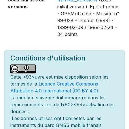
versions
initial version): Epos-France
- GPSMob data - Mission n°
99-028 - Djibouti (1999) -
1999-02-09 / 1999-02-24 -
34 points
Conditions d'utilisation
Cette
<93>uvre est mise
disposition selon les
termes de la
Licence Creative Commons
Attribution 4.0 International (CC BY 4.0)
.
La mention suivante doit appara
tre dans les
remerciements lors de l
<80><99>utilisation des
donn
es :
'Les donn
es utilis
es ont
t
collect
es par les
instruments du parc GNSS mobile fran
ais