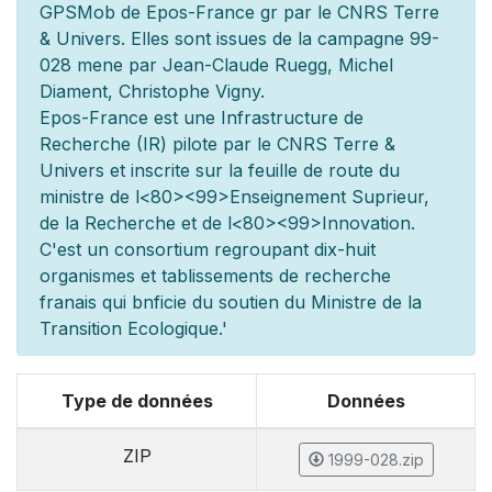
GPSMob de Epos-France g
r
par le CNRS Terre
& Univers. Elles sont issues de la campagne 99-
028 men
e par Jean-Claude Ruegg, Michel
Diament, Christophe Vigny.
Epos-France est une Infrastructure de
Recherche (IR) pilot
e par le CNRS Terre &
Univers et inscrite sur la feuille de route du
minist
re de l
<80><99>Enseignement Sup
rieur,
de la Recherche et de l
<80><99>Innovation.
C'est un consortium regroupant dix-huit
organismes et
tablissements de recherche
fran
ais qui b
n
ficie du soutien du Minist
re de la
Transition Ecologique.'
Type de données
Données
ZIP
1999-028.zip