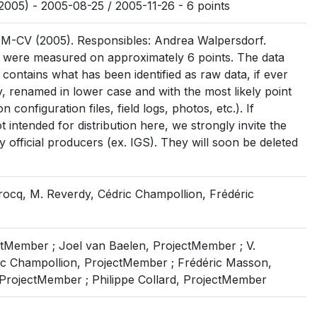
05) - 2005-08-25 / 2005-11-26 - 6 points
M-CV (2005). Responsibles: Andrea Walpersdorf.
 were measured on approximately 6 points. The data
: contains what has been identified as raw data, if ever
 day, renamed in lower case and with the most likely point
on configuration files, field logs, photos, etc.). If
intended for distribution here, we strongly invite the
 official producers (ex. IGS). They will soon be deleted
ocq, M. Reverdy, Cédric Champollion, Frédéric
tMember ; Joel van Baelen, ProjectMember ; V.
c Champollion, ProjectMember ; Frédéric Masson,
 ProjectMember ; Philippe Collard, ProjectMember