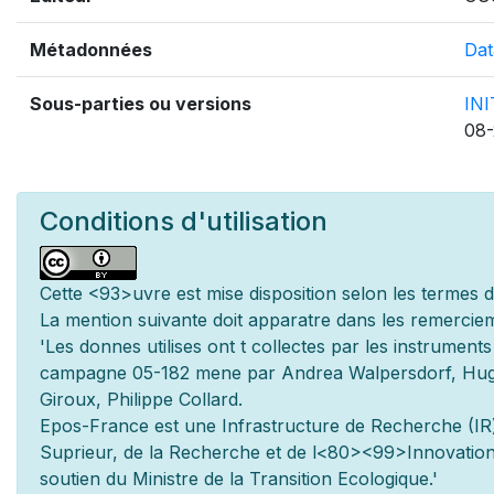
Métadonnées
Dat
Sous-parties ou versions
IN
08-
Conditions d'utilisation
Cette
<93>uvre est mise
disposition selon les termes 
La mention suivante doit appara
tre dans les remerciem
'Les donn
es utilis
es ont
t
collect
es par les instrument
campagne 05-182 men
e par Andrea Walpersdorf, Hugu
Giroux, Philippe Collard.
Epos-France est une Infrastructure de Recherche (IR)
Sup
rieur, de la Recherche et de l
<80><99>Innovation.
soutien du Minist
re de la Transition Ecologique.'