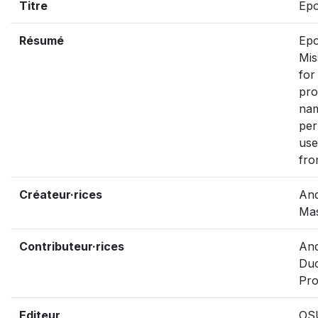
Titre
Epo
Résumé
Epo
Mis
for
pro
nam
per
use
fro
Créateur·rices
And
Mas
Contributeur·rices
And
Duc
Pro
Editeur
OS