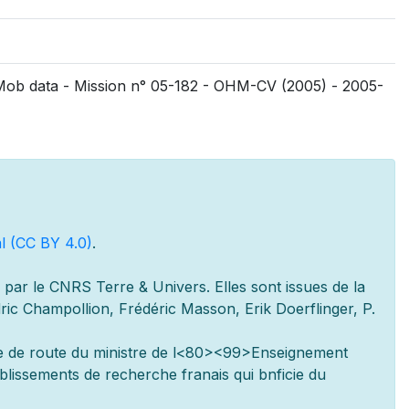
SMob data - Mission n° 05-182 - OHM-CV (2005) - 2005-
l (CC BY 4.0)
.
par le CNRS Terre & Univers. Elles sont issues de la
ic Champollion, Frédéric Masson, Erik Doerflinger, P.
e de route du minist
re de l
<80><99>Enseignement
ablissements de recherche fran
ais qui b
n
ficie du