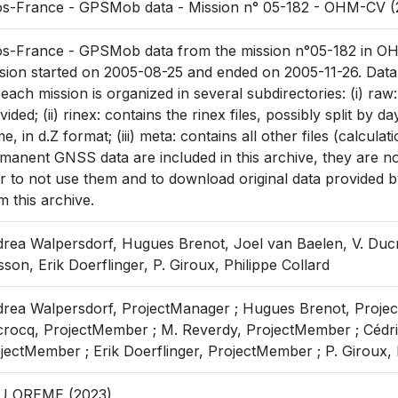
s-France - GPSMob data - Mission n° 05-182 - OHM-CV (20
s-France - GPSMob data from the mission n°05-182 in OH
sion started on 2005-08-25 and ended on 2005-11-26. Data
 each mission is organized in several subdirectories: (i) raw
vided; (ii) rinex: contains the rinex files, possibly split by
e, in d.Z format; (iii) meta: contains all other files (calculati
manent GNSS data are included in this archive, they are not 
r to not use them and to download original data provided by
m this archive.
rea Walpersdorf, Hugues Brenot, Joel van Baelen, V. Ducr
son, Erik Doerflinger, P. Giroux, Philippe Collard
rea Walpersdorf, ProjectManager ; Hugues Brenot, Projec
rocq, ProjectMember ; M. Reverdy, ProjectMember ; Cédri
jectMember ; Erik Doerflinger, ProjectMember ; P. Giroux,
U OREME (2023)