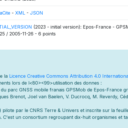
aCite
-
XML
-
JSON
ITIAL_VERSION
(2023 - initial version): Epos-France - GP
25 / 2005-11-26 - 6 points
de la
Licence Creative Commons Attribution 4.0 Internationa
ents lors de l
<80><99>utilisation des donn
es :
s du parc GNSS mobile fran
ais GPSMob de Epos-France g
r
es Brenot, Joel van Baelen, V. Ducrocq, M. Reverdy, Cédr
 pilot
e par le CNRS Terre & Univers et inscrite sur la feuill
 C'est un consortium regroupant dix-huit organismes et
t