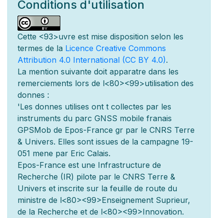
Conditions d'utilisation
Cette
<93>uvre est mise
disposition selon les
termes de la
Licence Creative Commons
Attribution 4.0 International (CC BY 4.0)
.
La mention suivante doit appara
tre dans les
remerciements lors de l
<80><99>utilisation des
donn
es :
'Les donn
es utilis
es ont
t
collect
es par les
instruments du parc GNSS mobile fran
ais
GPSMob de Epos-France g
r
par le CNRS Terre
& Univers. Elles sont issues de la campagne 19-
051 men
e par Eric Calais.
Epos-France est une Infrastructure de
Recherche (IR) pilot
e par le CNRS Terre &
Univers et inscrite sur la feuille de route du
minist
re de l
<80><99>Enseignement Sup
rieur,
de la Recherche et de l
<80><99>Innovation.