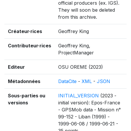
official producers (ex. IGS).
They will soon be deleted
from this archive.
Créateur·rices
Geoffrey King
Contributeur·rices
Geoffrey King,
ProjectManager
Editeur
OSU OREME (2023)
Métadonnées
DataCite
-
XML
-
JSON
Sous-parties ou
INITIAL_VERSION
(2023 -
versions
initial version): Epos-France
- GPSMob data - Mission n°
99-152 - Liban (1999) -
1999-06-08 / 1999-06-21 -
35 points