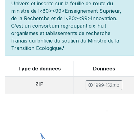
Univers et inscrite sur la feuille de route du
minist
re de l
<80><99>Enseignement Sup
rieur,
de la Recherche et de l
<80><99>Innovation.
C'est un consortium regroupant dix-huit
organismes et
tablissements de recherche
fran
ais qui b
n
ficie du soutien du Minist
re de la
Transition Ecologique.'
Type de données
Données
ZIP
1999-152.zip