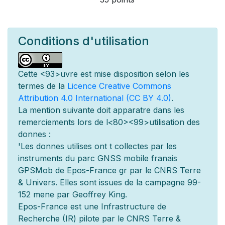
Conditions d'utilisation
Cette
<93>uvre est mise
disposition selon les
termes de la
Licence Creative Commons
Attribution 4.0 International (CC BY 4.0)
.
La mention suivante doit appara
tre dans les
remerciements lors de l
<80><99>utilisation des
donn
es :
'Les donn
es utilis
es ont
t
collect
es par les
instruments du parc GNSS mobile fran
ais
GPSMob de Epos-France g
r
par le CNRS Terre
& Univers. Elles sont issues de la campagne 99-
152 men
e par Geoffrey King.
Epos-France est une Infrastructure de
Recherche (IR) pilot
e par le CNRS Terre &