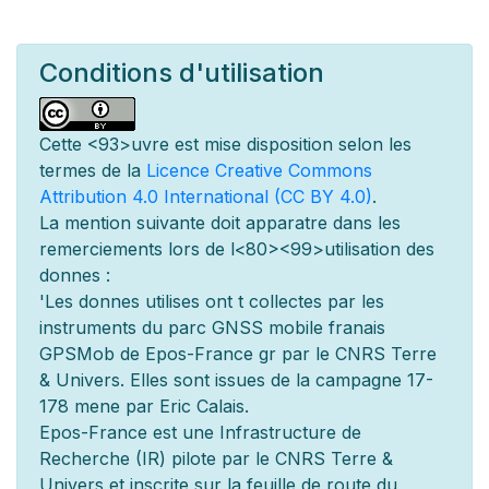
Conditions d'utilisation
Cette
<93>uvre est mise
disposition selon les
termes de la
Licence Creative Commons
Attribution 4.0 International (CC BY 4.0)
.
La mention suivante doit appara
tre dans les
remerciements lors de l
<80><99>utilisation des
donn
es :
'Les donn
es utilis
es ont
t
collect
es par les
instruments du parc GNSS mobile fran
ais
GPSMob de Epos-France g
r
par le CNRS Terre
& Univers. Elles sont issues de la campagne 17-
178 men
e par Eric Calais.
Epos-France est une Infrastructure de
Recherche (IR) pilot
e par le CNRS Terre &
Univers et inscrite sur la feuille de route du