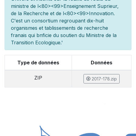
minist
re de l
<80><99>Enseignement Sup
rieur,
de la Recherche et de l
<80><99>Innovation.
C'est un consortium regroupant dix-huit
organismes et
tablissements de recherche
fran
ais qui b
n
ficie du soutien du Minist
re de la
Transition Ecologique.'
Type de données
Données
ZIP
2017-178.zip