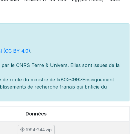
l (CC BY 4.0)
.
par le CNRS Terre & Univers. Elles sont issues de la
e de route du minist
re de l
<80><99>Enseignement
ablissements de recherche fran
ais qui b
n
ficie du
Données
1994-244.zip