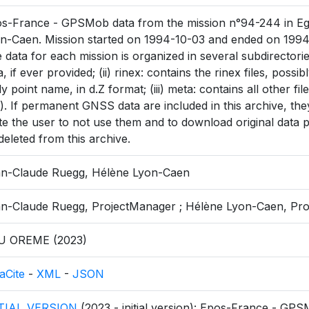
s-France - GPSMob data from the mission n°94-244 in Eg
n-Caen. Mission started on 1994-10-03 and ended on 1994
 data for each mission is organized in several subdirectorie
a, if ever provided; (ii) rinex: contains the rinex files, pos
ely point name, in d.Z format; (iii) meta: contains all other fil
.). If permanent GNSS data are included in this archive, the
ite the user to not use them and to download original data p
deleted from this archive.
n-Claude Ruegg, Hélène Lyon-Caen
n-Claude Ruegg, ProjectManager ; Hélène Lyon-Caen, Pr
U OREME (2023)
aCite
-
XML
-
JSON
ITIAL_VERSION
(2023 - initial version): Epos-France - GP