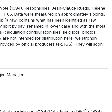
ypte (1994). Responsibles: Jean-Claude Ruegg, Hélène
-11-05. Data were measured on approximately 1 points.
s: (i) raw: contains what has been identified as raw
sibly split by day, renamed in lower case and with the most
es (calculation configuration files, field logs, photos,
y are not intended for distribution here, we strongly
rovided by official producers (ex. IGS). They will soon
ojectManager
SMob data - Mission n° 94-244 - Egypte (1994) - 1994-