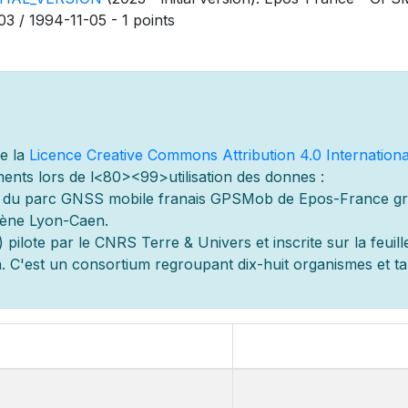
03 / 1994-11-05 - 1 points
de la
Licence Creative Commons Attribution 4.0 Internationa
ents lors de l
<80><99>utilisation des donn
es :
s du parc GNSS mobile fran
ais GPSMob de Epos-France g
r
lène Lyon-Caen.
 pilot
e par le CNRS Terre & Univers et inscrite sur la feuill
 C'est un consortium regroupant dix-huit organismes et
t