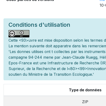
10-
Conditions d'utilisation
Cette
<93>uvre est mise
disposition selon les termes 
La mention suivante doit appara
tre dans les remerciem
'Les donn
es utilis
es ont
t
collect
es par les instrument
campagne 94-244 men
e par Jean-Claude Ruegg, Hé
Epos-France est une Infrastructure de Recherche (IR)
Sup
rieur, de la Recherche et de l
<80><99>Innovation.
soutien du Minist
re de la Transition Ecologique.'
Type de données
ZIP