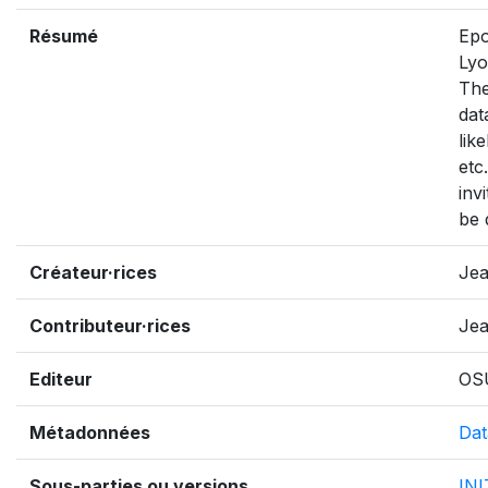
Résumé
Epo
Lyo
The
dat
lik
etc
inv
be 
Créateur·rices
Jea
Contributeur·rices
Jea
Editeur
OS
Métadonnées
Dat
Sous-parties ou versions
IN