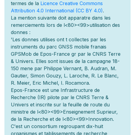
termes de la
Licence Creative Commons
Attribution 4.0 International (CC BY 4.0)
.
La mention suivante doit appara
tre dans les
remerciements lors de l
<80><99>utilisation des
donn
es :
'Les donn
es utilis
es ont
t
collect
es par les
instruments du parc GNSS mobile fran
ais
GPSMob de Epos-France g
r
par le CNRS Terre
& Univers. Elles sont issues de la campagne 18-
150 men
e par Philippe Vernant, B. Audran, M.
Gautier, Simon Gouzy, L. Laroche, R. Le Blanc,
R. Meier, Eric Michel, I. Rocamora.
Epos-France est une Infrastructure de
Recherche (IR) pilot
e par le CNRS Terre &
Univers et inscrite sur la feuille de route du
minist
re de l
<80><99>Enseignement Sup
rieur,
de la Recherche et de l
<80><99>Innovation.
C'est un consortium regroupant dix-huit
organismes et
tablissements de recherche