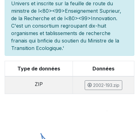
Univers et inscrite sur la feuille de route du
minist
re de l
<80><99>Enseignement Sup
rieur,
de la Recherche et de l
<80><99>Innovation.
C'est un consortium regroupant dix-huit
organismes et
tablissements de recherche
fran
ais qui b
n
ficie du soutien du Minist
re de la
Transition Ecologique.'
Type de données
Données
ZIP
2002-193.zip