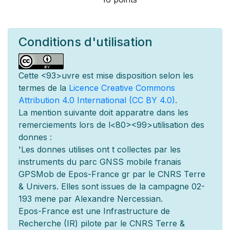
Conditions d'utilisation
Cette
<93>uvre est mise
disposition selon les
termes de la
Licence Creative Commons
Attribution 4.0 International (CC BY 4.0)
.
La mention suivante doit appara
tre dans les
remerciements lors de l
<80><99>utilisation des
donn
es :
'Les donn
es utilis
es ont
t
collect
es par les
instruments du parc GNSS mobile fran
ais
GPSMob de Epos-France g
r
par le CNRS Terre
& Univers. Elles sont issues de la campagne 02-
193 men
e par Alexandre Nercessian.
Epos-France est une Infrastructure de
Recherche (IR) pilot
e par le CNRS Terre &