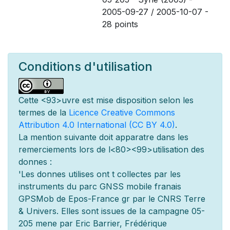
2005-09-27 / 2005-10-07 -
28 points
Conditions d'utilisation
Cette
<93>uvre est mise
disposition selon les
termes de la
Licence Creative Commons
Attribution 4.0 International (CC BY 4.0)
.
La mention suivante doit appara
tre dans les
remerciements lors de l
<80><99>utilisation des
donn
es :
'Les donn
es utilis
es ont
t
collect
es par les
instruments du parc GNSS mobile fran
ais
GPSMob de Epos-France g
r
par le CNRS Terre
& Univers. Elles sont issues de la campagne 05-
205 men
e par Eric Barrier, Frédérique