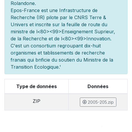
Rolandone.
Epos-France est une Infrastructure de
Recherche (IR) pilot
e par le CNRS Terre &
Univers et inscrite sur la feuille de route du
minist
re de l
<80><99>Enseignement Sup
rieur,
de la Recherche et de l
<80><99>Innovation.
C'est un consortium regroupant dix-huit
organismes et
tablissements de recherche
fran
ais qui b
n
ficie du soutien du Minist
re de la
Transition Ecologique.'
Type de données
Données
ZIP
2005-205.zip