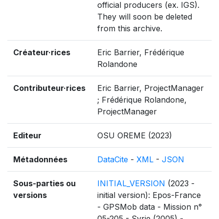
official producers (ex. IGS).
They will soon be deleted
from this archive.
Créateur·rices
Eric Barrier, Frédérique
Rolandone
Contributeur·rices
Eric Barrier, ProjectManager
; Frédérique Rolandone,
ProjectManager
Editeur
OSU OREME (2023)
Métadonnées
DataCite
-
XML
-
JSON
Sous-parties ou
INITIAL_VERSION
(2023 -
versions
initial version): Epos-France
- GPSMob data - Mission n°
05-205 - Syrie (2005) -