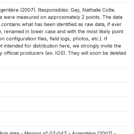
ntière (2007). Responsibles: Gay, Nathalie Cotte.
a were measured on approximately 2 points. The data
: contains what has been identified as raw data, if ever
 day, renamed in lower case and with the most likely point
on configuration files, field logs, photos, etc.). If
intended for distribution here, we strongly invite the
 official producers (ex. IGS). They will soon be deleted
Mob data - Mission n° 07-047 - Argentière (2007) -