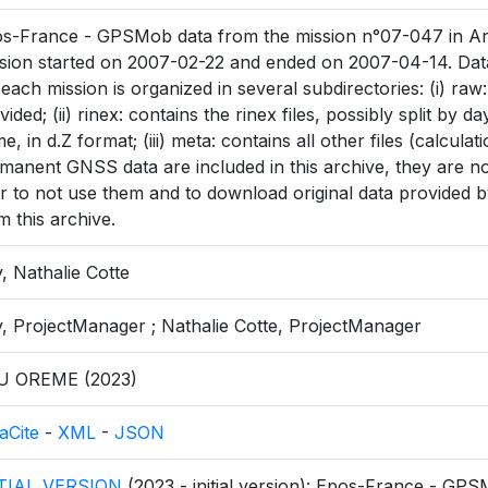
s-France - GPSMob data from the mission n°07-047 in Arge
sion started on 2007-02-22 and ended on 2007-04-14. Dat
 each mission is organized in several subdirectories: (i) raw
vided; (ii) rinex: contains the rinex files, possibly split by
e, in d.Z format; (iii) meta: contains all other files (calculati
manent GNSS data are included in this archive, they are not 
r to not use them and to download original data provided by
m this archive.
, Nathalie Cotte
, ProjectManager ; Nathalie Cotte, ProjectManager
U OREME (2023)
aCite
-
XML
-
JSON
ITIAL_VERSION
(2023 - initial version): Epos-France - GPS