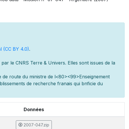
l (CC BY 4.0)
.
par le CNRS Terre & Univers. Elles sont issues de la
e de route du minist
re de l
<80><99>Enseignement
ablissements de recherche fran
ais qui b
n
ficie du
Données
2007-047.zip