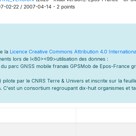
7-02-22 / 2007-04-14 - 2 points
de la
Licence Creative Commons Attribution 4.0 Internationa
ents lors de l
<80><99>utilisation des donn
es :
s du parc GNSS mobile fran
ais GPSMob de Epos-France g
r
 pilot
e par le CNRS Terre & Univers et inscrite sur la feuill
 C'est un consortium regroupant dix-huit organismes et
t