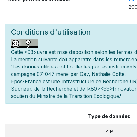
200
Conditions d'utilisation
Cette
<93>uvre est mise
disposition selon les termes 
La mention suivante doit appara
tre dans les remerciem
'Les donn
es utilis
es ont
t
collect
es par les instrument
campagne 07-047 men
e par Gay, Nathalie Cotte.
Epos-France est une Infrastructure de Recherche (IR)
Sup
rieur, de la Recherche et de l
<80><99>Innovation.
soutien du Minist
re de la Transition Ecologique.'
Type de données
ZIP