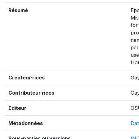
Résumé
Epo
Mis
for
pro
nam
per
use
fro
Créateur·rices
Gay
Contributeur·rices
Gay
Editeur
OS
Métadonnées
Dat
Sous-parties ou versions
IN