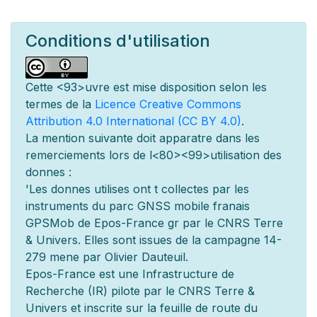
Conditions d'utilisation
Cette
<93>uvre est mise
disposition selon les
termes de la
Licence Creative Commons
Attribution 4.0 International (CC BY 4.0)
.
La mention suivante doit appara
tre dans les
remerciements lors de l
<80><99>utilisation des
donn
es :
'Les donn
es utilis
es ont
t
collect
es par les
instruments du parc GNSS mobile fran
ais
GPSMob de Epos-France g
r
par le CNRS Terre
& Univers. Elles sont issues de la campagne 14-
279 men
e par Olivier Dauteuil.
Epos-France est une Infrastructure de
Recherche (IR) pilot
e par le CNRS Terre &
Univers et inscrite sur la feuille de route du