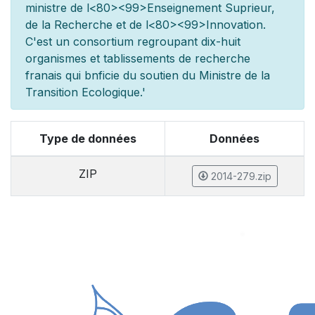
minist
re de l
<80><99>Enseignement Sup
rieur,
de la Recherche et de l
<80><99>Innovation.
C'est un consortium regroupant dix-huit
organismes et
tablissements de recherche
fran
ais qui b
n
ficie du soutien du Minist
re de la
Transition Ecologique.'
Type de données
Données
ZIP
2014-279.zip