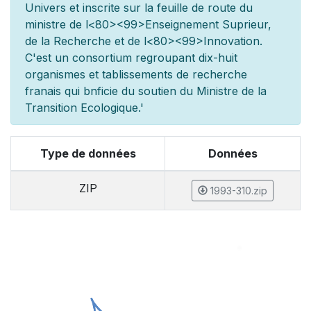
Univers et inscrite sur la feuille de route du
minist
re de l
<80><99>Enseignement Sup
rieur,
de la Recherche et de l
<80><99>Innovation.
C'est un consortium regroupant dix-huit
organismes et
tablissements de recherche
fran
ais qui b
n
ficie du soutien du Minist
re de la
Transition Ecologique.'
Type de données
Données
ZIP
1993-310.zip