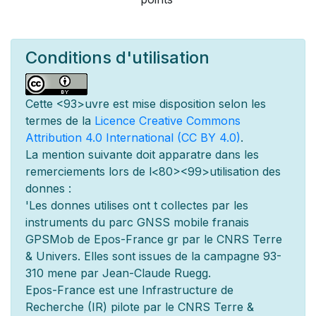
Conditions d'utilisation
Cette
<93>uvre est mise
disposition selon les
termes de la
Licence Creative Commons
Attribution 4.0 International (CC BY 4.0)
.
La mention suivante doit appara
tre dans les
remerciements lors de l
<80><99>utilisation des
donn
es :
'Les donn
es utilis
es ont
t
collect
es par les
instruments du parc GNSS mobile fran
ais
GPSMob de Epos-France g
r
par le CNRS Terre
& Univers. Elles sont issues de la campagne 93-
310 men
e par Jean-Claude Ruegg.
Epos-France est une Infrastructure de
Recherche (IR) pilot
e par le CNRS Terre &