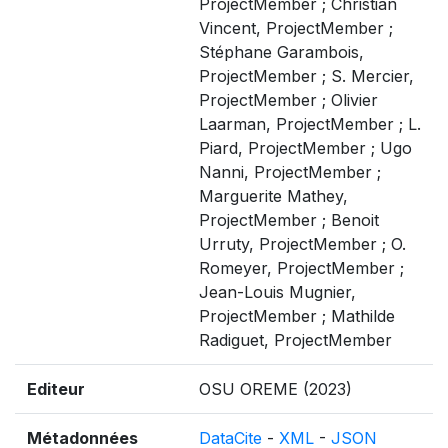
ProjectMember ; Christian
Vincent, ProjectMember ;
Stéphane Garambois,
ProjectMember ; S. Mercier,
ProjectMember ; Olivier
Laarman, ProjectMember ; L.
Piard, ProjectMember ; Ugo
Nanni, ProjectMember ;
Marguerite Mathey,
ProjectMember ; Benoit
Urruty, ProjectMember ; O.
Romeyer, ProjectMember ;
Jean-Louis Mugnier,
ProjectMember ; Mathilde
Radiguet, ProjectMember
Editeur
OSU OREME (2023)
Métadonnées
DataCite
-
XML
-
JSON