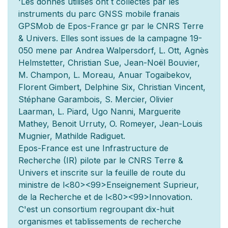
'Les donn
es utilis
es ont
t
collect
es par les
instruments du parc GNSS mobile fran
ais
GPSMob de Epos-France g
r
par le CNRS Terre
& Univers. Elles sont issues de la campagne 19-
050 men
e par Andrea Walpersdorf, L. Ott, Agnès
Helmstetter, Christian Sue, Jean-Noël Bouvier,
M. Champon, L. Moreau, Anuar Togaibekov,
Florent Gimbert, Delphine Six, Christian Vincent,
Stéphane Garambois, S. Mercier, Olivier
Laarman, L. Piard, Ugo Nanni, Marguerite
Mathey, Benoit Urruty, O. Romeyer, Jean-Louis
Mugnier, Mathilde Radiguet.
Epos-France est une Infrastructure de
Recherche (IR) pilot
e par le CNRS Terre &
Univers et inscrite sur la feuille de route du
minist
re de l
<80><99>Enseignement Sup
rieur,
de la Recherche et de l
<80><99>Innovation.
C'est un consortium regroupant dix-huit
organismes et
tablissements de recherche