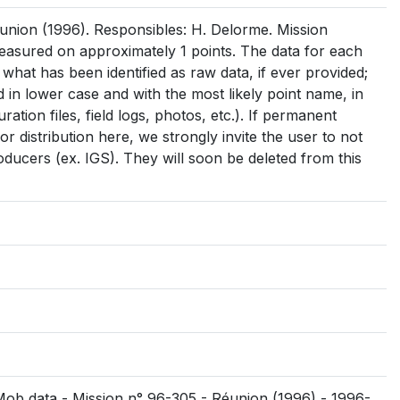
nion (1996). Responsibles: H. Delorme. Mission
asured on approximately 1 points. The data for each
s what has been identified as raw data, if ever provided;
med in lower case and with the most likely point name, in
uration files, field logs, photos, etc.). If permanent
r distribution here, we strongly invite the user to not
oducers (ex. IGS). They will soon be deleted from this
SMob data - Mission n° 96-305 - Réunion (1996) - 1996-