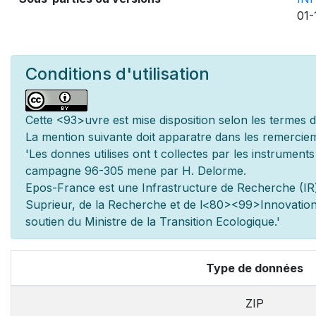
01-
Conditions d'utilisation
Cette
<93>uvre est mise
disposition selon les termes 
La mention suivante doit appara
tre dans les remerciem
'Les donn
es utilis
es ont
t
collect
es par les instrument
campagne 96-305 men
e par H. Delorme.
Epos-France est une Infrastructure de Recherche (IR)
Sup
rieur, de la Recherche et de l
<80><99>Innovation.
soutien du Minist
re de la Transition Ecologique.'
Type de données
ZIP