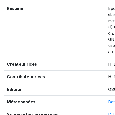
Résumé
Epo
sta
mis
(ii
d.Z
GNS
use
arc
Créateur·rices
H. 
Contributeur·rices
H. 
Editeur
OS
Métadonnées
Dat
Sous-parties ou versions
IN