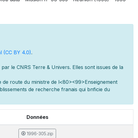
l (CC BY 4.0)
.
par le CNRS Terre & Univers. Elles sont issues de la
e de route du minist
re de l
<80><99>Enseignement
ablissements de recherche fran
ais qui b
n
ficie du
Données
1996-305.zip