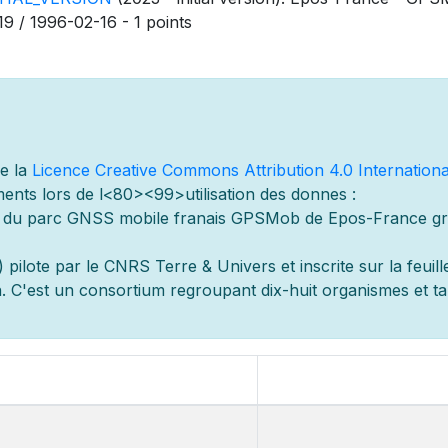
19 / 1996-02-16 - 1 points
de la
Licence Creative Commons Attribution 4.0 Internationa
ents lors de l
<80><99>utilisation des donn
es :
s du parc GNSS mobile fran
ais GPSMob de Epos-France g
r
 pilot
e par le CNRS Terre & Univers et inscrite sur la feuill
 C'est un consortium regroupant dix-huit organismes et
t