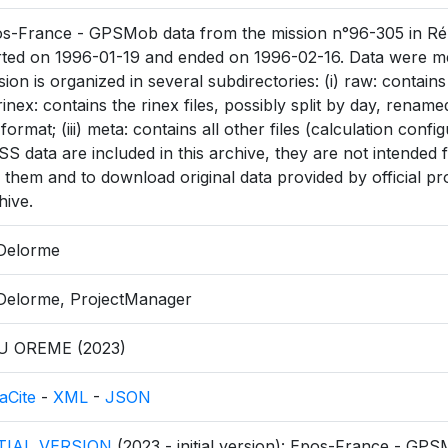
s-France - GPSMob data from the mission n°96-305 in Réu
rted on 1996-01-19 and ended on 1996-02-16. Data were me
sion is organized in several subdirectories: (i) raw: contain
) rinex: contains the rinex files, possibly split by day, rena
 format; (iii) meta: contains all other files (calculation config
S data are included in this archive, they are not intended fo
 them and to download original data provided by official pr
hive.
Delorme
Delorme, ProjectManager
U OREME (2023)
aCite
-
XML
-
JSON
ITIAL_VERSION
(2023 - initial version): Epos-France - GP