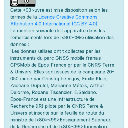
Cette
<93>uvre est mise
disposition selon les
termes de la
Licence Creative Commons
Attribution 4.0 International (CC BY 4.0)
.
La mention suivante doit appara
tre dans les
remerciements lors de l
<80><99>utilisation des
donn
es :
'Les donn
es utilis
es ont
t
collect
es par les
instruments du parc GNSS mobile fran
ais
GPSMob de Epos-France g
r
par le CNRS Terre
& Univers. Elles sont issues de la campagne 20-
050 men
e par Christophe Vigny, Emilie Klein,
Zacharie Duputel, Marianne Métois, Arthur
Delorme, Roxane Tissandier, E.Saldano.
Epos-France est une Infrastructure de
Recherche (IR) pilot
e par le CNRS Terre &
Univers et inscrite sur la feuille de route du
minist
re de l
<80><99>Enseignement Sup
rieur,
de la Recherche et de l
<80><99>Innovation.