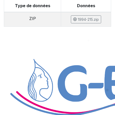
Type de données
Données
ZIP
1994-215.zip