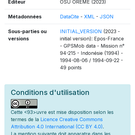
Editeur
OSU OREME (2023)
Métadonnées
DataCite
-
XML
-
JSON
Sous-parties ou
INITIAL_VERSION
(2023 -
versions
initial version): Epos-France
- GPSMob data - Mission n°
94-215 - Indonésie (1994) -
1994-08-06 / 1994-09-22 -
49 points
Conditions d'utilisation
Cette
<93>uvre est mise
disposition selon les
termes de la
Licence Creative Commons
Attribution 4.0 International (CC BY 4.0)
.
La mention suivante doit appara
tre dans les