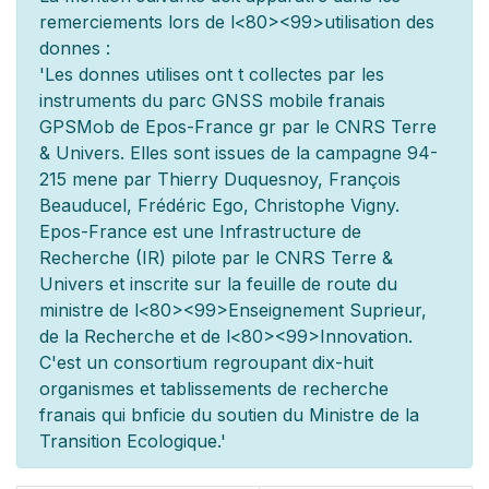
remerciements lors de l
<80><99>utilisation des
donn
es :
'Les donn
es utilis
es ont
t
collect
es par les
instruments du parc GNSS mobile fran
ais
GPSMob de Epos-France g
r
par le CNRS Terre
& Univers. Elles sont issues de la campagne 94-
215 men
e par Thierry Duquesnoy, François
Beauducel, Frédéric Ego, Christophe Vigny.
Epos-France est une Infrastructure de
Recherche (IR) pilot
e par le CNRS Terre &
Univers et inscrite sur la feuille de route du
minist
re de l
<80><99>Enseignement Sup
rieur,
de la Recherche et de l
<80><99>Innovation.
C'est un consortium regroupant dix-huit
organismes et
tablissements de recherche
fran
ais qui b
n
ficie du soutien du Minist
re de la
Transition Ecologique.'