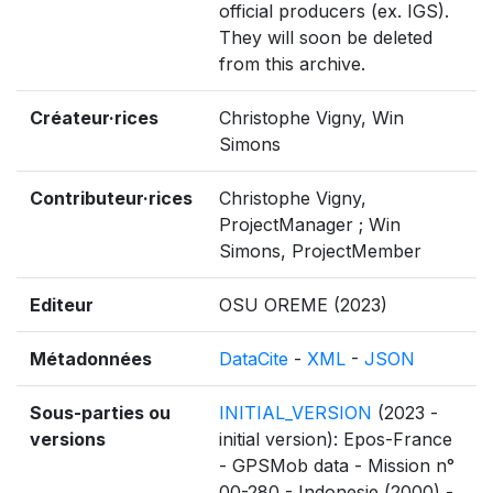
official producers (ex. IGS).
They will soon be deleted
from this archive.
Créateur·rices
Christophe Vigny, Win
Simons
Contributeur·rices
Christophe Vigny,
ProjectManager ; Win
Simons, ProjectMember
Editeur
OSU OREME (2023)
Métadonnées
DataCite
-
XML
-
JSON
Sous-parties ou
INITIAL_VERSION
(2023 -
versions
initial version): Epos-France
- GPSMob data - Mission n°
00-280 - Indonesie (2000) -