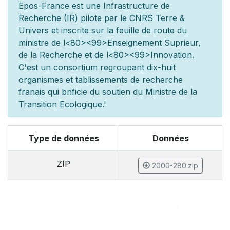
Epos-France est une Infrastructure de
Recherche (IR) pilot
e par le CNRS Terre &
Univers et inscrite sur la feuille de route du
minist
re de l
<80><99>Enseignement Sup
rieur,
de la Recherche et de l
<80><99>Innovation.
C'est un consortium regroupant dix-huit
organismes et
tablissements de recherche
fran
ais qui b
n
ficie du soutien du Minist
re de la
Transition Ecologique.'
Type de données
Données
ZIP
2000-280.zip