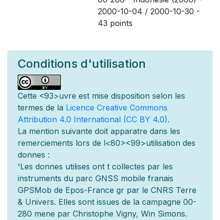
2000-10-04 / 2000-10-30 -
43 points
Conditions d'utilisation
Cette
<93>uvre est mise
disposition selon les
termes de la
Licence Creative Commons
Attribution 4.0 International (CC BY 4.0)
.
La mention suivante doit appara
tre dans les
remerciements lors de l
<80><99>utilisation des
donn
es :
'Les donn
es utilis
es ont
t
collect
es par les
instruments du parc GNSS mobile fran
ais
GPSMob de Epos-France g
r
par le CNRS Terre
& Univers. Elles sont issues de la campagne 00-
280 men
e par Christophe Vigny, Win Simons.