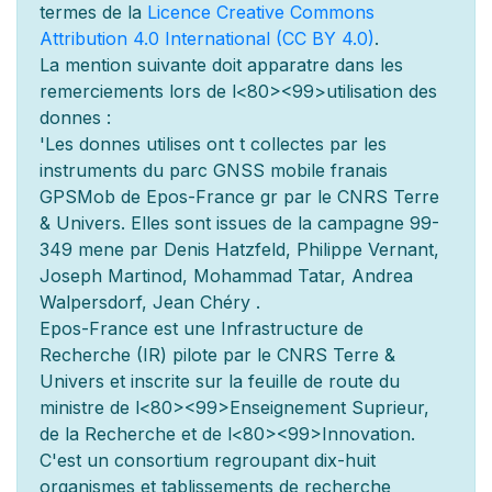
termes de la
Licence Creative Commons
Attribution 4.0 International (CC BY 4.0)
.
La mention suivante doit appara
tre dans les
remerciements lors de l
<80><99>utilisation des
donn
es :
'Les donn
es utilis
es ont
t
collect
es par les
instruments du parc GNSS mobile fran
ais
GPSMob de Epos-France g
r
par le CNRS Terre
& Univers. Elles sont issues de la campagne 99-
349 men
e par Denis Hatzfeld, Philippe Vernant,
Joseph Martinod, Mohammad Tatar, Andrea
Walpersdorf, Jean Chéry .
Epos-France est une Infrastructure de
Recherche (IR) pilot
e par le CNRS Terre &
Univers et inscrite sur la feuille de route du
minist
re de l
<80><99>Enseignement Sup
rieur,
de la Recherche et de l
<80><99>Innovation.
C'est un consortium regroupant dix-huit
organismes et
tablissements de recherche