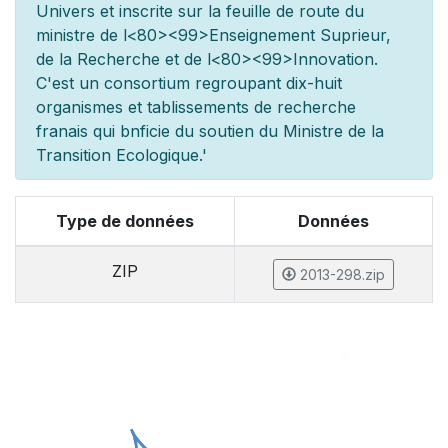
Univers et inscrite sur la feuille de route du
minist
re de l
<80><99>Enseignement Sup
rieur,
de la Recherche et de l
<80><99>Innovation.
C'est un consortium regroupant dix-huit
organismes et
tablissements de recherche
fran
ais qui b
n
ficie du soutien du Minist
re de la
Transition Ecologique.'
Type de données
Données
ZIP
2013-298.zip