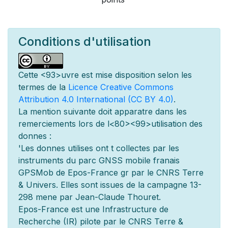
Conditions d'utilisation
Cette
<93>uvre est mise
disposition selon les
termes de la
Licence Creative Commons
Attribution 4.0 International (CC BY 4.0)
.
La mention suivante doit appara
tre dans les
remerciements lors de l
<80><99>utilisation des
donn
es :
'Les donn
es utilis
es ont
t
collect
es par les
instruments du parc GNSS mobile fran
ais
GPSMob de Epos-France g
r
par le CNRS Terre
& Univers. Elles sont issues de la campagne 13-
298 men
e par Jean-Claude Thouret.
Epos-France est une Infrastructure de
Recherche (IR) pilot
e par le CNRS Terre &